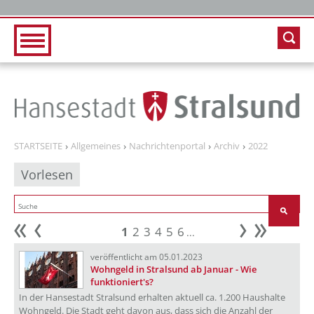
Zur Hauptnavigation
Zum Inhalt
STARTSEITE
Allgemeines
Nachrichtenportal
Archiv
2022
Vorlesen
1
2
3
4
5
6
...
Anfang
zurück
weiter
Ende
veröffentlicht am 05.01.2023
Wohngeld in Stralsund ab Januar - Wie
funktioniert's?
In der Hansestadt Stralsund erhalten aktuell ca. 1.200 Haushalte
Wohngeld. Die Stadt geht davon aus, dass sich die Anzahl der