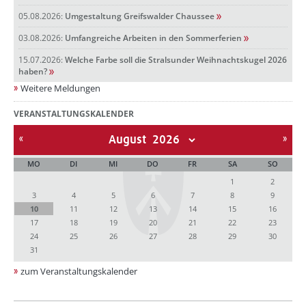
05.08.2026:
Umgestaltung Greifswalder Chaussee
03.08.2026:
Umfangreiche Arbeiten in den Sommerferien
15.07.2026:
Welche Farbe soll die Stralsunder Weihnachtskugel 2026
haben?
Weitere Meldungen
VERANSTALTUNGSKALENDER
August
MO
DI
MI
DO
FR
SA
SO
1
2
3
4
5
6
7
8
9
10
11
12
13
14
15
16
17
18
19
20
21
22
23
24
25
26
27
28
29
30
31
zum Veranstaltungskalender