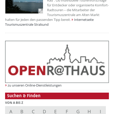
Rad". Ob individuelle Tourenvorschläge
für Entdecker oder organisierte Komfort-
Radtouren – die Mitarbeiter der
Tourismuszentrale am Alten Markt
halten für Jeden den passenden Tipp bereit.
Internetseite
Tourismuszentrale Stralsund
zu unseren Online-Dienstleistungen
Suchen & Finden
VON A BIS Z
A
B
C
D
E
F
G
H
I