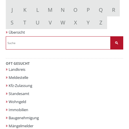
J
K
L
M
N
O
P
Q
R
S
T
U
V
W
X
Y
Z
Übersicht
OFT GESUCHT
Landkreis
Meldestelle
Kfz-Zulassung
Standesamt
Wohngeld
Immobilien
Baugenehmigung
Mängelmelder