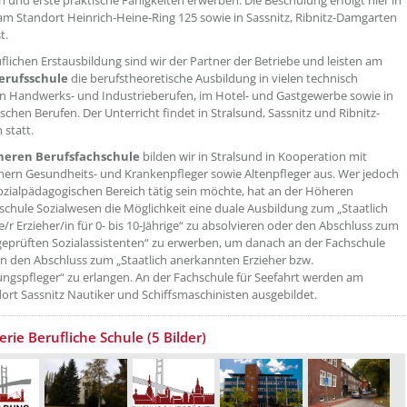
n und erste praktische Fähigkeiten erwerben. Die Beschulung erfolgt hier in
am Standort Heinrich-Heine-Ring 125 sowie in Sassnitz, Ribnitz-Damgarten
t.
uflichen Erstausbildung sind wir der Partner der Betriebe und leisten am
erufsschule
die berufstheoretische Ausbildung in vielen technisch
en Handwerks- und Industrieberufen, im Hotel- und Gastgewerbe sowie in
chen Berufen. Der Unterricht findet in Stralsund, Sassnitz und Ribnitz-
statt.
eren Berufsfachschule
bilden wir in Stralsund in Kooperation mit
nern Gesundheits- und Krankenpfleger sowie Altenpfleger aus. Wer jedoch
sozialpädagogischen Bereich tätig sein möchte, hat an der Höheren
schule Sozialwesen die Möglichkeit eine duale Ausbildung zum „Staatlich
/r Erzieher/in für 0- bis 10-Jährige“ zu absolvieren oder den Abschluss zum
 geprüften Sozialassistenten“ zu erwerben, um danach an der Fachschule
n den Abschluss zum „Staatlich anerkannten Erzieher bzw.
ungspfleger“ zu erlangen. An der Fachschule für Seefahrt werden am
ort Sassnitz Nautiker und Schiffsmaschinisten ausgebildet.
erie Berufliche Schule (5 Bilder)