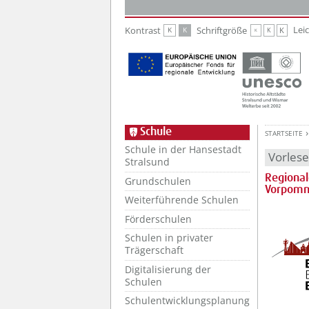
Zur Hauptnavigation
Zum Inhalt
Lei
Kontrast
Schriftgröße
K
K
K
K
K
Schule
STARTSEITE
Schule in der Hansestadt
Vorles
Stralsund
Regional
Grundschulen
Vorpom
Weiterführende Schulen
Förderschulen
Schulen in privater
Trägerschaft
Digitalisierung der
Schulen
Schulentwicklungsplanung