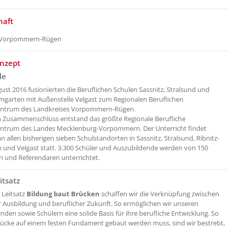
etzeOben[2]/titel ???
haft
 Vorpommern-Rügen
etzeOben[3]/titel ???
onzept
le
ust 2016 fusionierten die Beruflichen Schulen Sassnitz, Stralsund und
mgarten mit Außenstelle Velgast zum Regionalen Beruflichen
entrum des Landkreises Vorpommern-Rügen.
 Zusammenschluss entstand das größte Regionale Berufliche
entrum des Landes Mecklenburg-Vorpommern. Der Unterricht findet
n allen bisherigen sieben Schulstandorten in Sassnitz, Stralsund, Ribnitz-
und Velgast statt. 3.300 Schüler und Auszubildende werden von 150
n und Referendaren unterrichtet.
itsatz
etzeOben[4]/titel ???
 Leitsatz
Bildung baut Brücken
schaffen wir die Verknüpfung zwischen
r Ausbildung und beruflicher Zukunft. So ermöglichen wir unseren
nden sowie Schülern eine solide Basis für ihre berufliche Entwicklung. So
rücke auf einem festen Fundament gebaut werden muss, sind wir bestrebt,