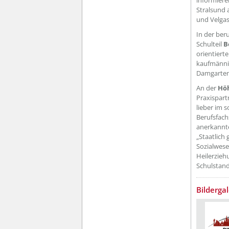
informiere
Stralsund 
und Velgas
In der ber
Schulteil
B
orientiert
kaufmännis
Damgarten 
An der
Höh
Praxispart
lieber im 
Berufsfach
anerkannte
„Staatlich
Sozialwese
Heilerzieh
Schulstand
Bildergal