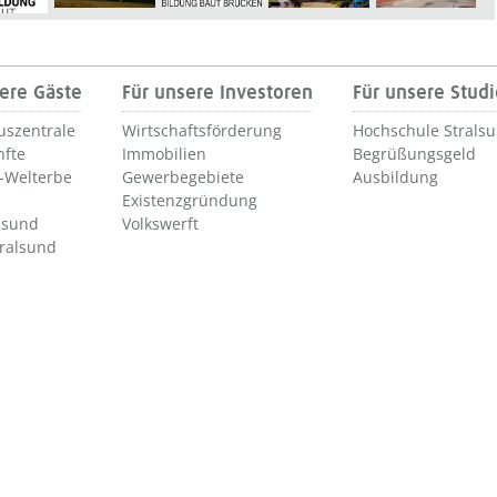
ere Gäste
Für unsere Investoren
Für unsere Stud
uszentrale
Wirtschaftsförderung
Hochschule Strals
nfte
Immobilien
Begrüßungsgeld
Welterbe
Gewerbegebiete
Ausbildung
Existenzgründung
lsund
Volkswerft
tralsund