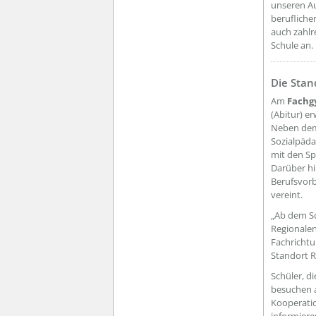
unseren Au
berufliche
auch zahlr
Schule an.
??? absa
Die Stan
Am
Fach
(Abitur) e
Neben dem 
Sozialpäda
mit den Sp
Darüber hi
Berufsvorb
vereint.
„Ab dem Sc
Regionale
Fachricht
Standort R
Schüler, d
besuchen 
Kooperatio