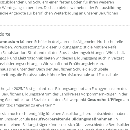
szubildenden und Schülern einen festen Boden für ihren weiteren
n Werdegang zu bereiten. Deshalb bieten wir neben der Erstausbildung
eiche Angebote zur beruflichen Weiterbildung an unserer Beruflichen
etzeOben[5]/titel ???
dorte
gymnasium
können Schüler in drei Jahren die Allgemeine Hochschulreife
rwerben. Voraussetzung für diesen Bildungsgang ist die Mittlere Reife.
Schulstandort Stralsund mit den Spezialisierungsrichtungen Wirtschaft,
gogik und Elektrotechnik bieten wir diesen Bildungsgang auch in Velgast
ezialisierungsrichtungen Wirtschaft und Ernährungslehre an.
naus sind unter dem Dach der Beruflichen Schule die Schulteile
ereitung, die Berufsschule, Höhere Berufsfachschule und Fachschule
huljahr 2025/26 ist geplant, das Bildungsangebot am Fachgymnasium des
n Beruflichen Bildungszentrum des Landkreises Vorpommern-Rügen in der
ung Gesundheit und Soziales mit dem Schwerpunkt
Gesundheit
/
Pflege
am
ibnitz-Damgarten zu erweitern.“
ie sich noch nicht endgültig für einen Ausbildungsberuf entschieden haben,
an unserer Schule
Berufsvorbereitende Bildungsmaßnahmen
. In
n mit einem Bildungsträger können sie sich über verschiedene Berufsbilder