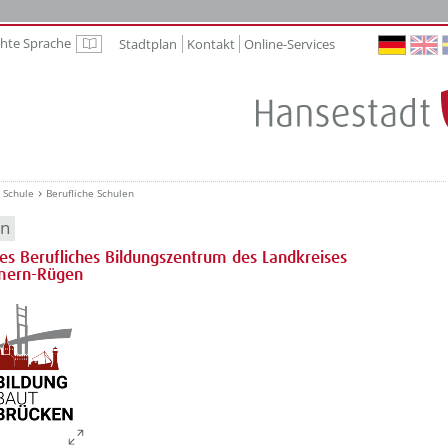
chte Sprache
Stadtplan
Kontakt
Online-Services
Leichte Sprache
Schule
Berufliche Schulen
en
es Berufliches Bildungszentrum des Landkreises
mern-Rügen
??? absaetzeOben[1]/titel ???