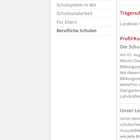
Schulsystem in MV
??? absa
Trägersc
Schulsozialarbeit
Für Eltern
Landkreis
Berufliche Schulen
??? absa
Profil/K
Die Schu
Am 01. Aug
Ribnitz-Da
Bildungsz
Mit diesem
Bildungsz
weiterhin a
Damgarten 
Lehrkräfte
Unser Le
??? absa
Unter dem
schulische
Auszubilde
wie jede B