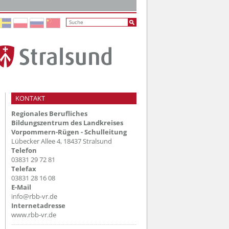
KONTAKT
Regionales Berufliches
Bildungszentrum des Landkreises
Vorpommern-Rügen - Schulleitung
Lübecker Allee 4, 18437 Stralsund
Telefon
03831 29 72 81
Telefax
03831 28 16 08
E-Mail
info@rbb-vr.de
Internetadresse
www.rbb-vr.de