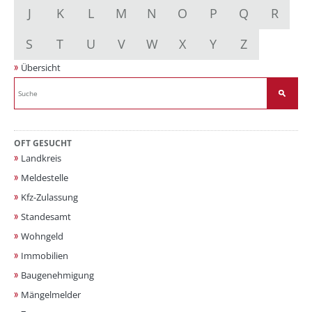
J
K
L
M
N
O
P
Q
R
S
T
U
V
W
X
Y
Z
Übersicht
OFT GESUCHT
Landkreis
Meldestelle
Kfz-Zulassung
Standesamt
Wohngeld
Immobilien
Baugenehmigung
Mängelmelder