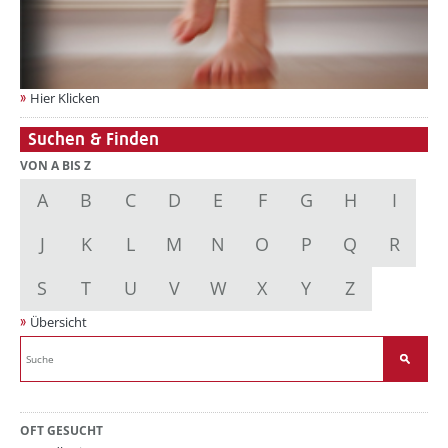
Hier Klicken
Suchen & Finden
VON A BIS Z
A
B
C
D
E
F
G
H
I
J
K
L
M
N
O
P
Q
R
S
T
U
V
W
X
Y
Z
Übersicht
OFT GESUCHT