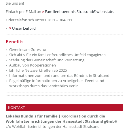
Sie uns an!
Einfach per E-Mail an
Familienbuendnis-Stralsund@wfehst.de
.
Oder telefonisch unter 03831 – 304-311.
Unser Leitbild
??? absaetzeOben[2]/titel ???
Benefits
Gemeinsam Gutes tun
Sich aktiv für ein familienfreundliches Umfeld engagieren
Stärkung der Gemeinschaft und Vernetzung
Aufbau von Kooperationen
Jährliche Netzwerktreffen ab 2025
Informationen zum und rund um das Bündnis in Stralsund
Regelmäßige Informationen zu Arbeitgeber- Events und
Workshops durch das Servicebüro Berlin
KONTAKT
Lokales Bündnis für Familie | Koordination durch die
Wohlfahrtseinrichtungen der Hansestadt Stralsund gGmbH
c/o Wohlfahrtseinrichtungen der Hansestadt Stralsund