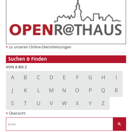
zu unseren Online-Dienstleistungen
Suchen & Finden
VON A BIS Z
A
B
C
D
E
F
G
H
I
J
K
L
M
N
O
P
Q
R
S
T
U
V
W
X
Y
Z
Übersicht