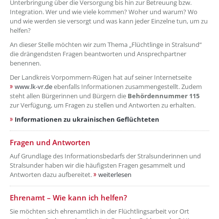
Unterbringung über die Versorgung bis hin zur Betreuung bzw.
Integration. Wer und wie viele kommen? Woher und warum? Wo
und wie werden sie versorgt und was kann jeder Einzelne tun, um zu
helfen?
An dieser Stelle möchten wir zum Thema „Flüchtlinge in Stralsund“
die drängendsten Fragen beantworten und Ansprechpartner
benennen.
Der Landkreis Vorpommern-Rügen hat auf seiner Internetseite
www.lk-vr.de
ebenfalls Informationen zusammengestellt. Zudem
steht allen Bürgerinnen und Bürgern die
Behördennummer 115
zur Verfügung, um Fragen zu stellen und Antworten zu erhalten.
Informationen zu ukrainischen Geflüchteten
??? absaetzeOben[2]/titel ???
Fragen und Antworten
Auf Grundlage des Informationsbedarfs der Stralsunderinnen und
Stralsunder haben wir die häufigsten Fragen gesammelt und
Antworten dazu aufbereitet.
weiterlesen
??? absaetzeOben[3]/titel ???
Ehrenamt – Wie kann ich helfen?
Sie möchten sich ehrenamtlich in der Flüchtlingsarbeit vor Ort