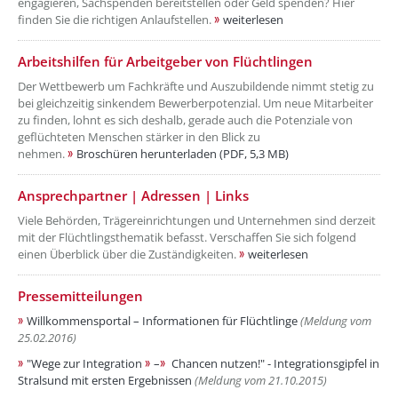
engagieren, Sachspenden bereitstellen oder Geld spenden? Hier
finden Sie die richtigen Anlaufstellen.
weiterlesen
??? absaetzeOben[4]/titel ???
Arbeitshilfen für Arbeitgeber von Flüchtlingen
Der Wettbewerb um Fachkräfte und Auszubildende nimmt stetig zu
bei gleichzeitig sinkendem Bewerberpotenzial. Um neue Mitarbeiter
zu finden, lohnt es sich deshalb, gerade auch die Potenziale von
geflüchteten Menschen stärker in den Blick zu
nehmen.
Broschüren herunterladen (PDF, 5,3 MB)
??? absaetzeOben[5]/titel ???
Ansprechpartner | Adressen | Links
Viele Behörden, Trägereinrichtungen und Unternehmen sind derzeit
mit der Flüchtlingsthematik befasst. Verschaffen Sie sich folgend
einen Überblick über die Zuständigkeiten.
weiterlesen
??? absaetzeOben[6]/titel ???
Pressemitteilungen
Willkommensportal – Informationen für Flüchtlinge
(Meldung vom
25.02.2016)
"Wege zur Integration
–
Chancen nutzen!" - Integrationsgipfel in
Stralsund mit ersten Ergebnissen
(Meldung vom 21.10.2015)