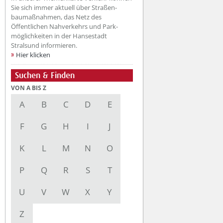
Sie sich immer aktuell über Straßen-
baumaßnahmen, das Netz des
Öffentlichen Nahverkehrs und Park-
möglichkeiten in der Hansestadt
Stralsund informieren.
Hier klicken
Suchen & Finden
VON A BIS Z
A
B
C
D
E
F
G
H
I
J
K
L
M
N
O
P
Q
R
S
T
U
V
W
X
Y
Z