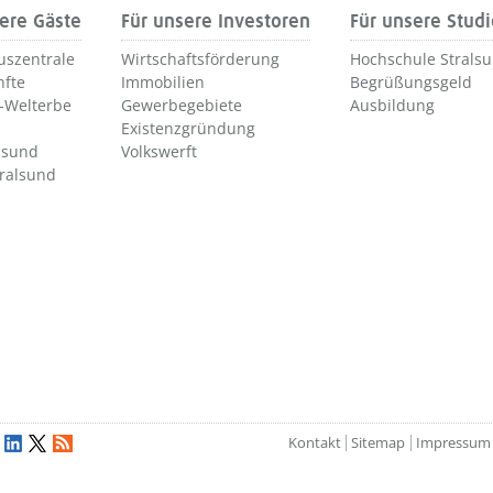
ere Gäste
Für unsere Investoren
Für unsere Stud
uszentrale
Wirtschaftsförderung
Hochschule Strals
nfte
Immobilien
Begrüßungsgeld
Welterbe
Gewerbegebiete
Ausbildung
Existenzgründung
lsund
Volkswerft
tralsund
Kontakt
Sitemap
Impressum