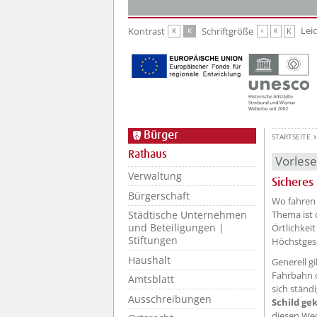
Zur Hauptnavigation
Zum Inhalt
Lei
Kontrast
Schriftgröße
K
K
K
K
K
Bürger
STARTSEITE
Rathaus
Vorles
Verwaltung
Sicheres
Bürgerschaft
Wo fahren 
Thema ist 
Städtische Unternehmen
und Beteiligungen |
Örtlichkei
Stiftungen
Höchstgesc
Haushalt
Generell gi
Fahrbahn o
Amtsblatt
sich ständi
Ausschreibungen
Schild g
diesen We