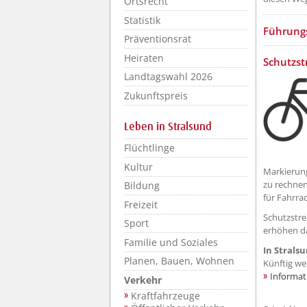
Ortsrecht
Statistik
Führungs
Präventionsrat
Heiraten
Schutzst
Landtagswahl 2026
Zukunftspreis
Leben in Stralsund
Flüchtlinge
Kultur
Markierung
zu rechnen
Bildung
für Fahrra
Freizeit
Schutzstre
Sport
erhöhen da
Familie und Soziales
In Strals
Planen, Bauen, Wohnen
Künftig w
Informati
Verkehr
Kraftfahrzeuge