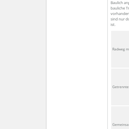
Baulich a
bauliche T
vorhanden
sind nur d
ist.
Radweg mi
Getrennte
Gemeinsa