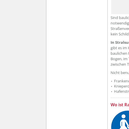
Sind bauli
notwendig 
Straßenver
kein Schild
In Strals
gibt es i
baulichen 
Bogen, im
zwischen T
Nicht benu
Franke
Kniepe
Hafenst
Wo ist R