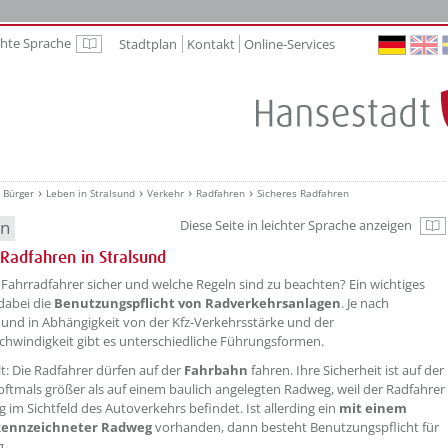
chte Sprache
Stadtplan
Kontakt
Online-Services
Leichte Sprache
Bürger
Leben in Stralsund
Verkehr
Radfahren
Sicheres Radfahren
en
Diese Seite in leichter Sprache anzeigen
Zu
 Radfahren in Stralsund
Fahrradfahrer sicher und welche Regeln sind zu beachten? Ein wichtiges
dabei die
Benutzungspflicht von Radverkehrsanlagen
. Je nach
t und in Abhängigkeit von der Kfz-Verkehrsstärke und der
hwindigkeit gibt es unterschiedliche Führungsformen.
lt: Die Radfahrer dürfen auf der
Fahrbahn
fahren. Ihre Sicherheit ist auf der
ftmals größer als auf einem baulich angelegten Radweg, weil der Radfahrer
g im Sichtfeld des Autoverkehrs befindet. Ist allerding ein
mit einem
ekennzeichneter Radweg
vorhanden, dann besteht Benutzungspflicht für
g.