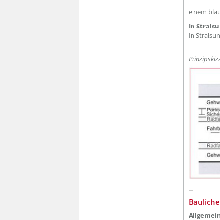
einem blau
In Strals
In Stralsu
Prinzipskiz
Baulich
Allgemein