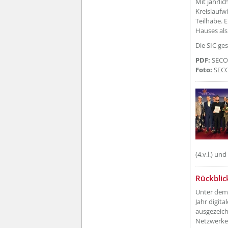
Mit jährli
Kreislaufw
Teilhabe. 
Hauses als
Die SIC ges
PDF:
SECO
Foto:
SECO
(4.v.l.) un
??? absa
Rückblic
Unter de
Jahr digit
ausgezeich
Netzwerke 