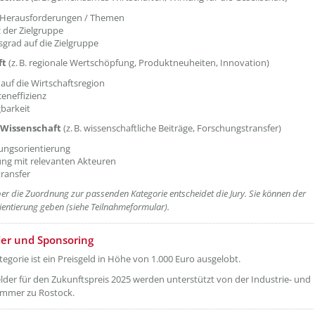
e Herausforderungen / Themen
 der Zielgruppe
grad auf die Zielgruppe
ft
(z. B. regionale Wertschöpfung, Produktneuheiten, Innovation)
auf die Wirtschaftsregion
eneffizienz
barkeit
 Wissenschaft
(z. B. wissenschaftliche Beiträge, Forschungstransfer)
ngsorientierung
ng mit relevanten Akteuren
ransfer
er die Zuordnung zur passenden Kategorie entscheidet die Jury. Sie können der
rientierung geben (siehe Teilnahmeformular).
etzeOben[4]/titel ???
der und Sponsoring
tegorie ist ein Preisgeld in Höhe von 1.000 Euro ausgelobt.
elder für den Zukunftspreis 2025 werden unterstützt von der Industrie- und
mmer zu Rostock.