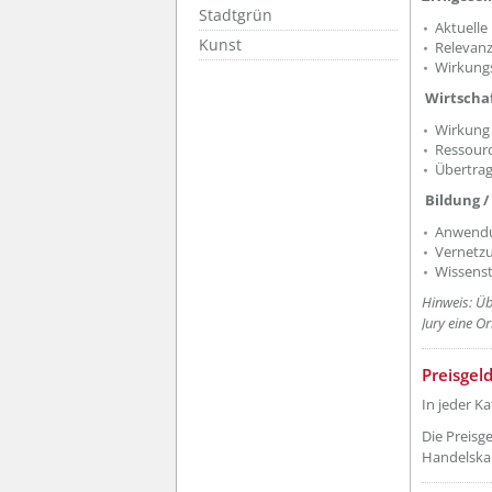
Stadtgrün
Aktuell
Kunst
Relevanz
Wirkungs
Wirtscha
Wirkung 
Ressourc
Übertrag
Bildung /
Anwendu
Vernetzu
Wissenst
Hinweis: Üb
Jury eine O
??? absa
Preisgel
In jeder Ka
Die Preisg
Handelska