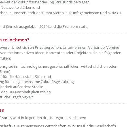
tbarkeit der Zukunftsorientierung Stralsunds beitragen,
e Netzwerke stärken und
chen in unserer Stadt dazu motivieren, Zukunft gemeinsam und aktiv zu
ird jährlich ausgelobt – 2024 fand die Premiere statt.
etzeOben[2]/titel ???
n teilnehmen?
werb richtet sich an Privatpersonen, Unternehmen, Verbände, Vereine
tiven mit innovativen Ideen, Konzepten oder Projekten, die die folgenden
rfüllen:
onsgrad (im technologischen, gesellschaftlichen, wirtschaftlichen oder
 Sinne)
 für die Hansestadt Stralsund
g für eine gemeinsame Zukunftsgestaltung
barkeit auf andere Städte
 den UN-Nachhaltigkeitszielen
ftliche Tragfähigkeit
etzeOben[3]/titel ???
en
tspreis wird in folgenden drei Kategorien verliehen:
lschaft
(z. B. gemeinsames Wirtschaften, Wirkung für die Gesellschaft)