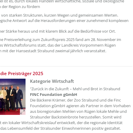
el ist es, durch lokales Handeln wirtschaftliche, soziale und ökologische
in der Region zu fördern
n von starken Strukturen, kurzen Wegen und gemeinsamen Werten.
tegische Antwort auf die Herausforderungen einer zunehmend komplexen
ner Stärke heraus und mit klarem Blick auf die Bedürfnisse vor Ort.
iche Preisverleihung zum Zukunftspreis 2025 fand am 28. November im
s Wirtschaftsforums statt, das der Landkreis Vorpommern Rügen
mit der Hansestadt Stralsund zweimal jährlich veranstaltet.
etzeOben[7]/titel ???
 die Preisträger 2025
Kategorie Wirtschaft
"Zurück in die Zukunft – Mehl und Brot in Stralsund
FINC Foundation gGmbH
Die Bäckerei Krämer, der Zoo Stralsund und die Finc
Foundation gGmbH agieren als Partner in dem Vorhaben
aus bioregionalen Mehlen von Rügen lokale Mehle und
Stralsunder Backsteinbrote herzustellen. Somit wird
t ein lokaler Wirtschaftskreislauf entwickelt, der die regionale Identität
 das Lebensumfeld der Stralsunder Einwohnerinnen positiv gestaltet.