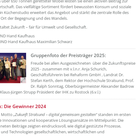
ch über 650 Tonnen geretteter Möbel leisten sie einen aktiven Beitrag zur
irtschaft. Das vielfältige Sortiment fördert bewussten Konsum und soziale
Ein Küchenstudio erweitert das Angebot und stärkt die zentrale Rolle des
 Ort der Begegnung und des Wandels.
taltet Zukunft – fair für Umwelt und Gesellschaft.
ND Hand Kaufhaus
ND Hand Kaufhaus Maximilian Schwarz
Gruppenfoto der Preisträger 2025:
??? absaetzeOben[10]/titel ???
Freude bei allen Ausgezeichneten über die Zukunftspreise
2025 - zusammen mit v.l.n.r. Anja Schurich,
Geschäftsführerin bei Rehaform GmbH , Landrat Dr.
Stefan Kerth, dem Rektor der Hochschule Stralsund, Prof.
Dr. Ralph Sonntag, Oberbürgermeister Alexander Badrow
d Klaus-Jürgen Strupp Präsident der IHK zu Rostock (6.v.l.)
etzeOben[11]/titel ???
k: Die Gewinner 2024
m Motto
„Zukunft Stralsund – digital gemeinsam gestalten“
standen im ersten
ale Innovationen und kooperative Lösungsansätze im Mittelpunkt. Die
neten Beiträge zeigten eindrucksvoll, wie digital gestützte Prozesse,
und Technologien gesellschaftlichen, wirtschaftlichen und