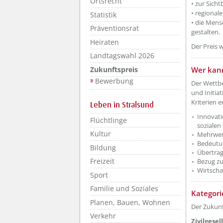
Ortsrecht
• zur Sich
• regional
Statistik
• die Mens
Präventionsrat
gestalten.
Heiraten
Der Preis w
Landtagswahl 2026
??? absa
Zukunftspreis
Wer kan
Bewerbung
Der Wettbe
und Initia
Kriterien e
Leben in Stralsund
Innovati
Flüchtlinge
sozialen
Kultur
Mehrwert
Bedeutun
Bildung
Übertrag
Freizeit
Bezug zu
Wirtscha
Sport
Familie und Soziales
??? absa
Kategori
Planen, Bauen, Wohnen
Der Zukunf
Verkehr
Zivilgesel