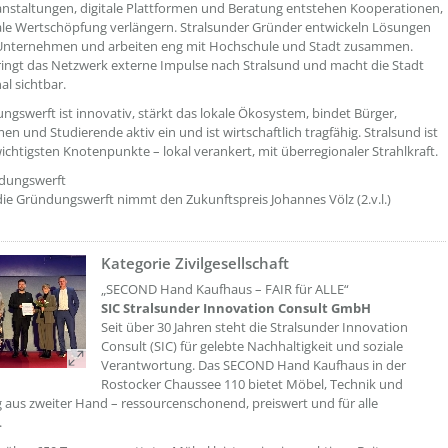
nstaltungen, digitale Plattformen und Beratung entstehen Kooperationen,
ale Wertschöpfung verlängern. Stralsunder Gründer entwickeln Lösungen
e Unternehmen und arbeiten eng mit Hochschule und Stadt zusammen.
ringt das Netzwerk externe Impulse nach Stralsund und macht die Stadt
al sichtbar.
ngswerft ist innovativ, stärkt das lokale Ökosystem, bindet Bürger,
n und Studierende aktiv ein und ist wirtschaftlich tragfähig. Stralsund ist
wichtigsten Knotenpunkte – lokal verankert, mit überregionaler Strahlkraft.
dungswerft
die Gründungswerft nimmt den Zukunftspreis Johannes Völz (2.v.l.)
Kategorie Zivilgesellschaft
??? absaetzeOben[9]/titel ???
„SECOND Hand Kaufhaus – FAIR für ALLE“
SIC Stralsunder Innovation Consult GmbH
Seit über 30 Jahren steht die Stralsunder Innovation
Consult (SIC) für gelebte Nachhaltigkeit und soziale
Verantwortung. Das SECOND Hand Kaufhaus in der
Rostocker Chaussee 110 bietet Möbel, Technik und
 aus zweiter Hand – ressourcenschonend, preiswert und für alle
.