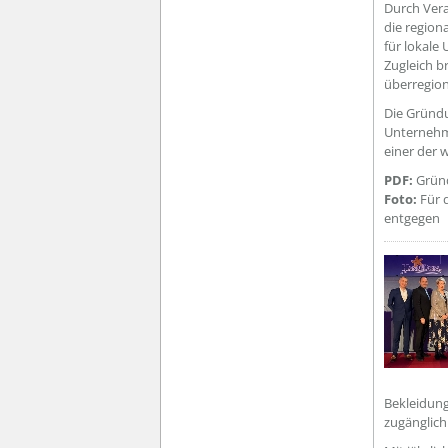
Durch Vera
die region
für lokal
Zugleich b
überregion
Die Gründu
Unternehme
einer der 
PDF:
Grün
Foto:
Für 
entgegen
Bekleidung
zugänglich