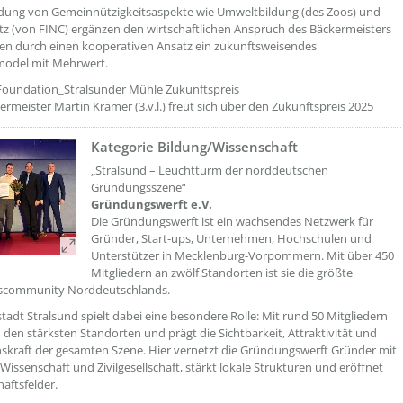
ndung von Gemeinnützigkeitsaspekte wie Umweltbildung (des Zoos) und
z (von FINC) ergänzen den wirtschaftlichen Anspruch des Bäckermeisters
en durch einen kooperativen Ansatz ein zukunftsweisendes
model mit Mehrwert.
Foundation_Stralsunder Mühle Zukunftspreis
ermeister Martin Krämer (3.v.l.) freut sich über den Zukunftspreis 2025
Kategorie Bildung/Wissenschaft
??? absaetzeOben[8]/titel ???
„Stralsund – Leuchtturm der norddeutschen
Gründungsszene“
Gründungswerft e.V.
Die Gründungswerft ist ein wachsendes Netzwerk für
Gründer, Start-ups, Unternehmen, Hochschulen und
Unterstützer in Mecklenburg-Vorpommern. Mit über 450
Mitgliedern an zwölf Standorten ist sie die größte
community Norddeutschlands.
tadt Stralsund spielt dabei eine besondere Rolle: Mit rund 50 Mitgliedern
zu den stärksten Standorten und prägt die Sichtbarkeit, Attraktivität und
skraft der gesamten Szene. Hier vernetzt die Gründungswerft Gründer mit
 Wissenschaft und Zivilgesellschaft, stärkt lokale Strukturen und eröffnet
äftsfelder.