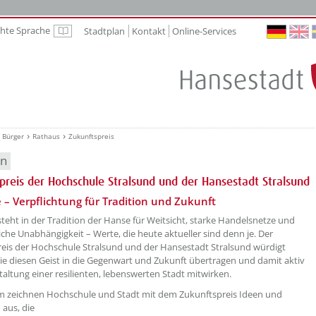
chte Sprache
Stadtplan
Kontakt
Online-Services
Leichte Sprache
Bürger
Rathaus
Zukunftspreis
en
preis der Hochschule Stralsund und der Hansestadt Stralsund
etzeOben[1]/titel ???
 – Verpflichtung für Tradition und Zukunft
steht in der Tradition der Hanse für Weitsicht, starke Handelsnetze und
liche Unabhängigkeit – Werte, die heute aktueller sind denn je. Der
eis der Hochschule Stralsund und der Hansestadt Stralsund würdigt
die diesen Geist in die Gegenwart und Zukunft übertragen und damit aktiv
taltung einer resilienten, lebenswerten Stadt mitwirken.
 zeichnen Hochschule und Stadt mit dem Zukunftspreis Ideen und
 aus, die