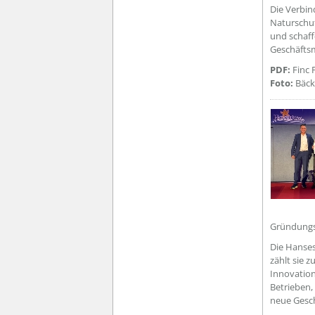
Die Verbi
Naturschut
und schaff
Geschäfts
PDF:
Finc 
Foto:
Bäck
Gründungs
Die Hanses
zählt sie 
Innovation
Betrieben,
neue Gesch