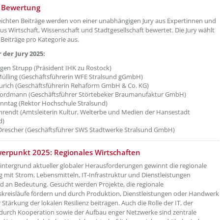
etzeOben[5]/titel ???
d Bewertung
eichten Beiträge werden von einer unabhängigen Jury aus Expertinnen und
us Wirtschaft, Wissenschaft und Stadtgesellschaft bewertet. Die Jury wählt
 Beiträge pro Kategorie aus.
 der Jury 2025:
rgen Strupp (Präsident IHK zu Rostock)
ülling (Geschäftsführerin WFE Stralsund gGmbH)
urich (Geschäftsführerin Rehaform GmbH & Co. KG)
Nordmann (Geschäftsführer Störtebeker Braumanufaktur GmbH)
nntag (Rektor Hochschule Stralsund)
ehrendt (Amtsleiterin Kultur, Welterbe und Medien der Hansestadt
d)
rescher (Geschäftsführer SWS Stadtwerke Stralsund GmbH)
etzeOben[6]/titel ???
erpunkt 2025: Regionales Wirtschaften
ntergrund aktueller globaler Herausforderungen gewinnt die regionale
 mit Strom, Lebensmitteln, IT-Infrastruktur und Dienstleistungen
 an Bedeutung. Gesucht werden Projekte, die regionale
skreisläufe fördern und durch Produktion, Dienstleistungen oder Handwerk
 Stärkung der lokalen Resilienz beitragen. Auch die Rolle der IT, der
urch Kooperation sowie der Aufbau enger Netzwerke sind zentrale