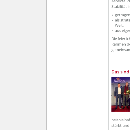
Aspekte. Zi
Stabilität 
getrage
als stra
Welt.
aus eige
Die feierl
Rahmen de
gemeinsam 
??? absa
Das sind
beispielhaf
stärkt und