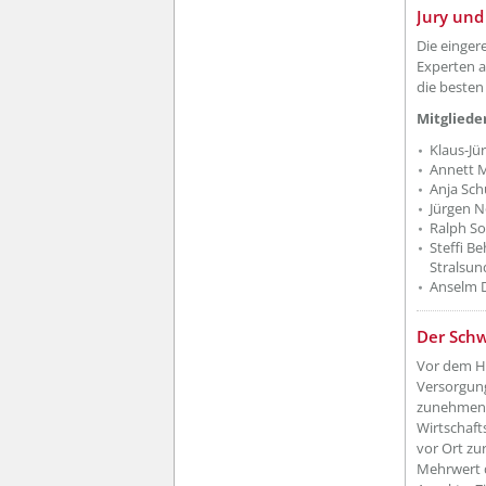
??? absa
Jury un
Die einger
Experten a
die besten
Mitglieder
Klaus-Jü
Annett M
Anja Sch
Jürgen 
Ralph So
Steffi B
Stralsun
Anselm D
??? absa
Der Schw
Vor dem Hi
Versorgung
zunehmend
Wirtschaft
vor Ort zur
Mehrwert d