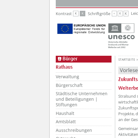
Zur Hauptnavigation
Zum Inhalt
Lei
Kontrast
Schriftgröße
K
K
K
K
K
Bürger
STARTSEITE
Rathaus
Vorles
Verwaltung
Zukunfts
Bürgerschaft
??? absa
Welterbe
Städtische Unternehmen
Stralsund 
und Beteiligungen |
wirtschaft
Stiftungen
Zukunftspr
Haushalt
Projekte, 
an der Ges
Amtsblatt
Gemeinsam
Ausschreibungen
Aktivitäten