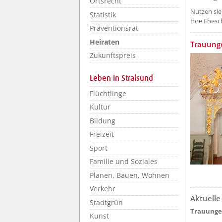
Ortsrecht
Nutzen sie
Statistik
Ihre Ehesc
Präventionsrat
Heiraten
??? absa
Trauung
Zukunftspreis
Leben in Stralsund
Flüchtlinge
Kultur
Bildung
Freizeit
Sport
Familie und Soziales
Planen, Bauen, Wohnen
Verkehr
Aktuelle
??? absa
Stadtgrün
Trauungen
Kunst