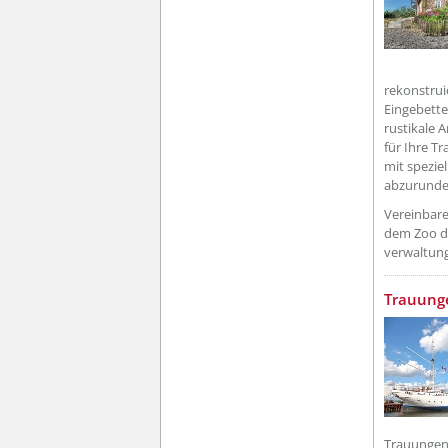
rekonstrui
Eingebette
rustikale 
für Ihre T
mit spezie
abzurunde
Vereinbare
dem Zoo de
verwaltun
??? absa
Trauunge
Trauungen