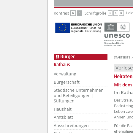
Zur Hauptnavigation
Zum Inhalt
Lei
Kontrast
Schriftgröße
K
K
K
K
K
Bürger
STARTSEITE
Rathaus
Vorles
Verwaltung
Heiraten
Bürgerschaft
??? absa
Mit dem 
Städtische Unternehmen
Im Ratha
und Beteiligungen |
Das Strals
Stiftungen
Backsteing
Haushalt
Leben zwei
Annen und 
Amtsblatt
Ausschreibungen
Für die Pa
ehemaligen