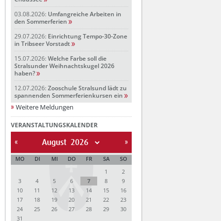
03.08.2026:
Umfangreiche Arbeiten in
den Sommerferien
29.07.2026:
Einrichtung Tempo-30-Zone
in Tribseer Vorstadt
15.07.2026:
Welche Farbe soll die
Stralsunder Weihnachtskugel 2026
haben?
12.07.2026:
Zooschule Stralsund lädt zu
spannenden Sommerferienkursen ein
Weitere Meldungen
VERANSTALTUNGSKALENDER
August
MO
DI
MI
DO
FR
SA
SO
1
2
3
4
5
6
7
8
9
10
11
12
13
14
15
16
17
18
19
20
21
22
23
24
25
26
27
28
29
30
31