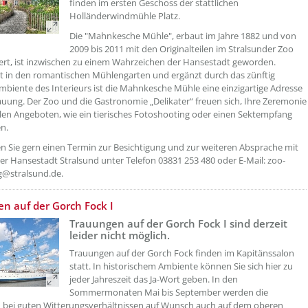
finden im ersten Geschoss der stattlichen
Holländerwindmühle Platz.
Die "Mahnkesche Mühle", erbaut im Jahre 1882 und von
2009 bis 2011 mit den Originalteilen im Stralsunder Zoo
ert, ist inzwischen zu einem Wahrzeichen der Hansestadt geworden.
t in den romantischen Mühlengarten und ergänzt durch das zünftig
Ambiente des Interieurs ist die Mahnkesche Mühle eine einzigartige Adresse
rauung. Der Zoo und die Gastronomie „Delikater“ freuen sich, Ihre Zeremonie
llen Angeboten, wie ein tierisches Fotoshooting oder einen Sektempfang
n.
n Sie gern einen Termin zur Besichtigung und zur weiteren Absprache mit
r Hansestadt Stralsund unter Telefon 03831 253 480 oder E-Mail: zoo-
g@stralsund.de.
etzeUnten[4]/titel ???
n auf der Gorch Fock I
Trauungen auf der Gorch Fock I sind derzeit
leider nicht möglich.
Trauungen auf der Gorch Fock finden im Kapitänssalon
statt. In historischem Ambiente können Sie sich hier zu
jeder Jahreszeit das Ja-Wort geben. In den
Sommermonaten Mai bis September werden die
 bei guten Witterungsverhältnissen auf Wunsch auch auf dem oberen