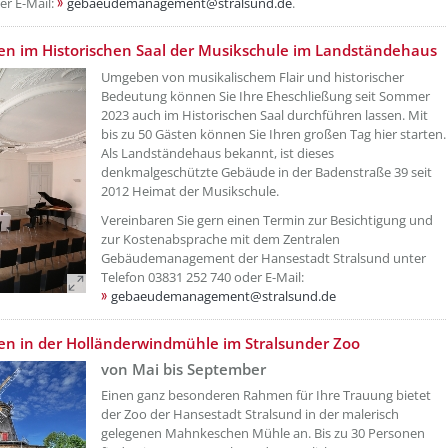
er E-Mail:
gebaeudemanagement@stralsund.de
.
etzeUnten[2]/titel ???
n im Historischen Saal der Musikschule im Landständehaus
Umgeben von musikalischem Flair und historischer
Bedeutung können Sie Ihre Eheschließung seit Sommer
2023 auch im Historischen Saal durchführen lassen. Mit
bis zu 50 Gästen können Sie Ihren großen Tag hier starten.
Als Landständehaus bekannt, ist dieses
denkmalgeschützte Gebäude in der Badenstraße 39 seit
2012 Heimat der Musikschule.
Vereinbaren Sie gern einen Termin zur Besichtigung und
zur Kostenabsprache mit dem Zentralen
Gebäudemanagement der Hansestadt Stralsund unter
Telefon 03831 252 740 oder E-Mail:
gebaeudemanagement@stralsund.de
etzeUnten[3]/titel ???
n in der Holländerwindmühle im Stralsunder Zoo
von Mai bis September
Einen ganz besonderen Rahmen für Ihre Trauung bietet
der Zoo der Hansestadt Stralsund in der malerisch
gelegenen Mahnkeschen Mühle an. Bis zu 30 Personen