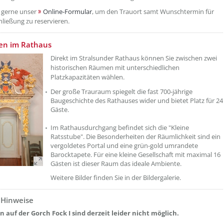
 gerne unser
Online-Formular
, um den Trauort samt Wunschtermin für
hließung zu reservieren.
etzeOben[2]/titel ???
en im Rathaus
Direkt im Stralsunder Rathaus können Sie zwischen zwei
historischen Räumen mit unterschiedlichen
Platzkapazitäten wählen.
Der große Trauraum spiegelt die fast 700-jährige
Baugeschichte des Rathauses wider und bietet Platz für 24
Gäste.
Im Rathausdurchgang befindet sich die "Kleine
Ratsstube". Die Besonderheiten der Räumlichkeit sind ein
vergoldetes Portal und eine grün-gold umrandete
Barocktapete. Für eine kleine Gesellschaft mit maximal 16
Gästen ist dieser Raum das ideale Ambiente.
Weitere Bilder finden Sie in der Bildergalerie.
 Hinweise
etzeOben[3]/titel ???
 auf der Gorch Fock I sind derzeit leider nicht möglich.