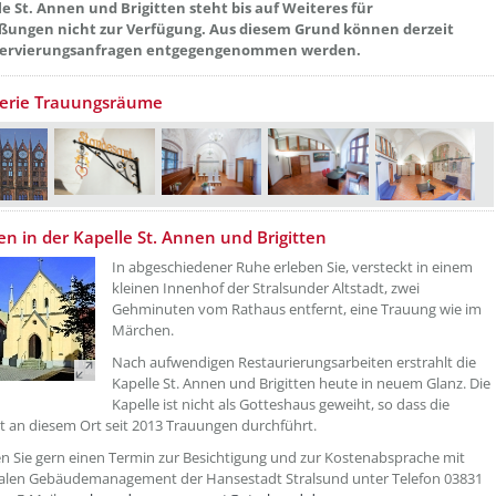
le St. Annen und Brigitten steht bis auf Weiteres für
ßungen nicht zur Verfügung. Aus diesem Grund können derzeit
servierungsanfragen entgegengenommen werden.
lerie Trauungsräume
etzeUnten[1]/titel ???
n in der Kapelle St. Annen und Brigitten
In abgeschiedener Ruhe erleben Sie, versteckt in einem
kleinen Innenhof der Stralsunder Altstadt, zwei
Gehminuten vom Rathaus entfernt, eine Trauung wie im
Märchen.
Nach aufwendigen Restaurierungsarbeiten erstrahlt die
Kapelle St. Annen und Brigitten heute in neuem Glanz. Die
Kapelle ist nicht als Gotteshaus geweiht, so dass die
 an diesem Ort seit 2013 Trauungen durchführt.
n Sie gern einen Termin zur Besichtigung und zur Kostenabsprache mit
alen Gebäudemanagement der Hansestadt Stralsund unter Telefon 03831