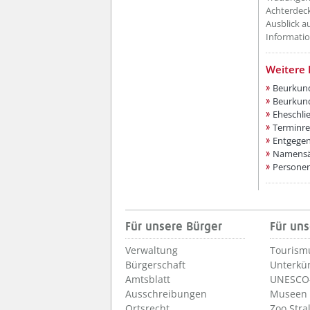
Achterdeck
Ausblick a
Informatio
??? absa
Weitere 
Beurkun
Beurkund
Eheschli
Terminre
Entgegen
Namensä
Persone
Für unsere Bürger
Für uns
Verwaltung
Tourism
Bürgerschaft
Unterkü
Amtsblatt
UNESCO-
Ausschreibungen
Museen
Ortsrecht
Zoo Stra