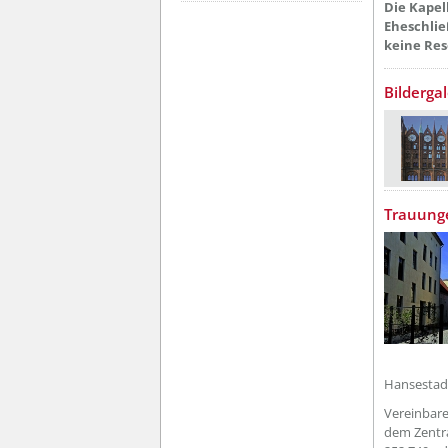
Die Kapel
Eheschlie
keine Re
Bilderga
??? absa
Trauunge
Hansestadt
Vereinbare
dem Zentr