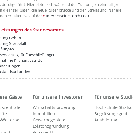
 durchgeführt. Hier bietet sich während der Trauung ein einmaliger
uf die Insel Rügen, die neue Rügenbrücke und den Strelasund. Nähere
nen erhalten Sie auf der
Internetseite Gorch Fock I
.
etzeUnten[5]/titel ???
Leistungen des Standesamtes
dung Geburt
ung Sterbefall
eßungen
servierung für Eheschließungen
nahme Kirchenaustritte
nderungen
nstandsurkunden
ere Gäste
Für unsere Investoren
Für unsere Stud
uszentrale
Wirtschaftsförderung
Hochschule Strals
nfte
Immobilien
Begrüßungsgeld
Welterbe
Gewerbegebiete
Ausbildung
Existenzgründung
lsund
Volkswerft