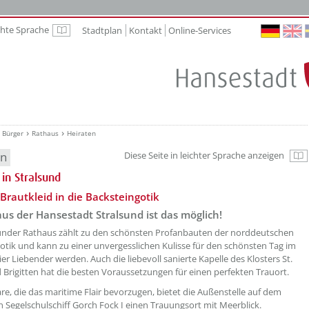
chte Sprache
Stadtplan
Kontakt
Online-Services
Leichte Sprache
Bürger
Rathaus
Heiraten
en
Diese Seite in leichter Sprache anzeigen
Zu
 in Stralsund
etzeOben[1]/titel ???
Brautkleid in die Backsteingotik
us der Hansestadt Stralsund ist das möglich!
under Rathaus zählt zu den schönsten Profanbauten der norddeutschen
otik und kann zu einer unvergesslichen Kulisse für den schönsten Tag im
er Liebender werden. Auch die liebevoll sanierte Kapelle des Klosters St.
Brigitten hat die besten Voraussetzungen für einen perfekten Trauort.
are, die das maritime Flair bevorzugen, bietet die Außenstelle auf dem
 Segelschulschiff Gorch Fock I einen Trauungsort mit Meerblick.