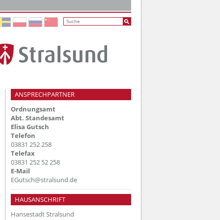
ANSPRECHPARTNER
Ordnungsamt
r einfachen Variante
Abt. Standesamt
Elisa Gutsch
Telefon
03831 252 258
Telefax
03831 252 52 258
E-Mail
EGutsch@stralsund.de
HAUSANSCHRIFT
Hansestadt Stralsund