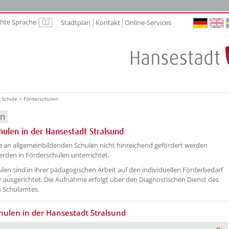
chte Sprache
Stadtplan
Kontakt
Online-Services
Leichte Sprache
Schule
Förderschulen
en
hulen in der Hansestadt Stralsund
etzeOben[1]/titel ???
ie an allgemeinbildenden Schulen nicht hinreichend gefördert werden
rden in Förderschulen unterrichtet.
len sind in ihrer pädagogischen Arbeit auf den individuellen Förderbedarf
r ausgerichtet. Die Aufnahme erfolgt über den Diagnostischen Dienst des
n Schulamtes.
hulen in der Hansestadt Stralsund