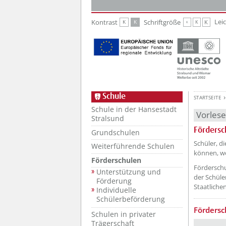
Zur Hauptnavigation
Zum Inhalt
Lei
Kontrast
Schriftgröße
K
K
K
K
K
Schule
STARTSEITE
Schule in der Hansestadt
Vorles
Stralsund
Fördersc
Grundschulen
??? absa
Schüler, d
Weiterführende Schulen
können, we
Förderschulen
Förderschu
Unterstützung und
der Schüle
Förderung
Staatliche
Individuelle
Schülerbeförderung
Fördersc
Schulen in privater
Trägerschaft