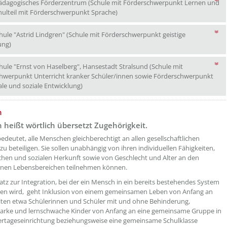
dagogisches Förderzentrum (Schule mit Förderschwerpunkt Lernen und
Sonderpädagogisches Förderzentrum
ulteil mit Förderschwerpunkt Sprache)
hule "Astrid Lindgren" (Schule mit Förderschwerpunkt geistige
Förderschule "Astrid Lindgren" (Schule mit Förderschwerpunkt geistige 
ung)
hule "Ernst von Haselberg", Hansestadt Stralsund (Schule mit
hwerpunkt Unterricht kranker Schüler/innen sowie Förderschwerpunkt
Förderschule "Ernst von Haselberg", Hansestad
le und soziale Entwicklung)
etzeUnten[1]/titel ???
n
n heißt wörtlich übersetzt Zugehörigkeit.
bedeutet, alle Menschen gleichberechtigt an allen gesellschaftlichen
zu beteiligen. Sie sollen unabhängig von ihren individuellen Fähigkeiten,
schen und sozialen Herkunft sowie von Geschlecht und Alter an den
enen Lebensbereichen teilnehmen können.
tz zur Integration, bei der ein Mensch in ein bereits bestehendes System
en wird, geht Inklusion von einem gemeinsamen Leben von Anfang an
llten etwa Schülerinnen und Schüler mit und ohne Behinderung,
tarke und lernschwache Kinder von Anfang an eine gemeinsame Gruppe in
ertageseinrichtung beziehungsweise eine gemeinsame Schulklasse