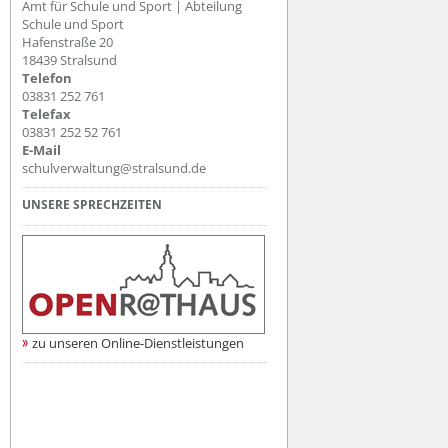
Amt für Schule und Sport | Abteilung
 (Schule mit Förderschwerpunkt Lernen und Grundschulteil mit Fördersc
Schule und Sport
Hafenstraße 20
18439 Stralsund
Telefon
Entwicklung)
03831 252 761
Telefax
03831 252 52 761
E-Mail
schulverwaltung@stralsund.de
t Stralsund (Schule mit Förderschwerpunkt Unterricht kranker Schüler/inne
UNSERE SPRECHZEITEN
zu unseren Online-Dienstleistungen