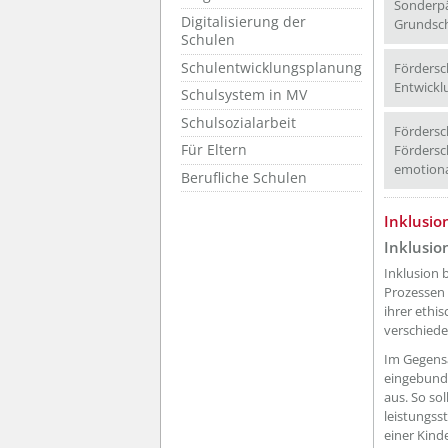
Sonderpä
Digitalisierung der
Grundsch
Schulen
Schulentwicklungsplanung
Fördersc
Entwickl
Schulsystem in MV
Schulsozialarbeit
Fördersc
Für Eltern
Fördersc
emotiona
Berufliche Schulen
??? absa
Inklusio
Inklusio
Inklusion 
Prozessen 
ihrer ethi
verschied
Im Gegensa
eingebund
aus. So so
leistungss
einer Kind