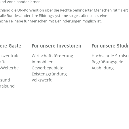
und voneinander lernen.
chland die UN-Konvention über die Rechte behinderter Menschen ratifiziert
n alle Bundesländer ihre Bildungssysteme so gestalten, dass eine
iche Teilhabe für Menschen mit Behinderungen möglich ist.
ere Gäste
Für unsere Investoren
Für unsere Stud
uszentrale
Wirtschaftsförderung
Hochschule Strals
nfte
Immobilien
Begrüßungsgeld
Welterbe
Gewerbegebiete
Ausbildung
Existenzgründung
lsund
Volkswerft
tralsund