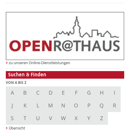
zu unseren Online-Dienstleistungen
Suchen & Finden
VON A BIS Z
A
B
C
D
E
F
G
H
I
J
K
L
M
N
O
P
Q
R
S
T
U
V
W
X
Y
Z
Übersicht