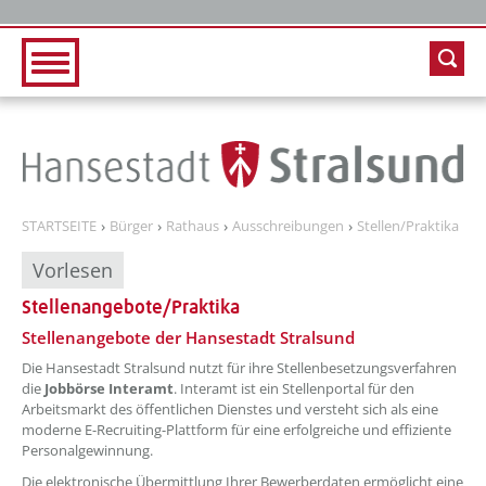
Zur Hauptnavigation
Zum Inhalt
STARTSEITE
Bürger
Rathaus
Ausschreibungen
Stellen/Praktika
Vorlesen
Stellenangebote/Praktika
??? absaetzeOben[1]/titel ???
Stellenangebote der Hansestadt Stralsund
Die Hansestadt Stralsund nutzt für ihre Stellenbesetzungsverfahren
die
Jobbörse Interamt
. Interamt ist ein Stellenportal für den
Arbeitsmarkt des öffentlichen Dienstes und versteht sich als eine
moderne E-Recruiting-Plattform für eine erfolgreiche und effiziente
Personalgewinnung.
Die elektronische Übermittlung Ihrer Bewerberdaten ermöglicht eine