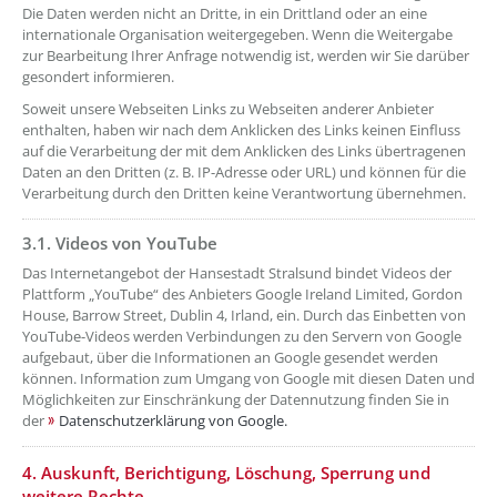
Die Daten werden nicht an Dritte, in ein Drittland oder an eine
internationale Organisation weitergegeben. Wenn die Weitergabe
zur Bearbeitung Ihrer Anfrage notwendig ist, werden wir Sie darüber
gesondert informieren.
Soweit unsere Webseiten Links zu Webseiten anderer Anbieter
enthalten, haben wir nach dem Anklicken des Links keinen Einfluss
auf die Verarbeitung der mit dem Anklicken des Links übertragenen
Daten an den Dritten (z. B. IP-Adresse oder URL) und können für die
Verarbeitung durch den Dritten keine Verantwortung übernehmen.
3.1. Videos von YouTube
??? absaetzeOben[7]/titel ???
Das Internetangebot der Hansestadt Stralsund bindet Videos der
Plattform „YouTube“ des Anbieters Google Ireland Limited, Gordon
House, Barrow Street, Dublin 4, Irland, ein. Durch das Einbetten von
YouTube-Videos werden Verbindungen zu den Servern von Google
aufgebaut, über die Informationen an Google gesendet werden
können. Information zum Umgang von Google mit diesen Daten und
Möglichkeiten zur Einschränkung der Datennutzung finden Sie in
der
Datenschutzerklärung von Google.
??? absaetzeOben[8]/titel ???
4. Auskunft, Berichtigung, Löschung, Sperrung und
weitere Rechte