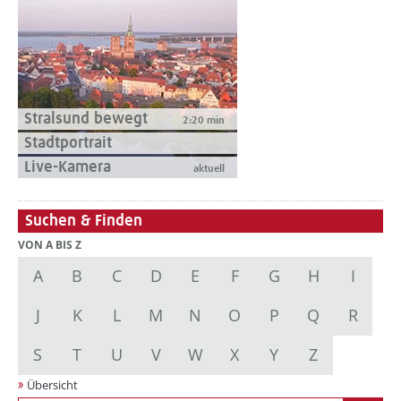
Stralsund bewegt
2:20 min
Stadtportrait
Live-Kamera
aktuell
Suchen & Finden
VON A BIS Z
A
B
C
D
E
F
G
H
I
J
K
L
M
N
O
P
Q
R
S
T
U
V
W
X
Y
Z
Übersicht