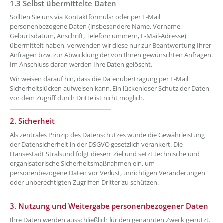
1.3 Selbst übermittelte Daten
??? absaetzeOben[4]/titel ???
Sollten Sie uns via Kontaktformular oder per E-Mail
personenbezogene Daten (insbesondere Name, Vorname,
Geburtsdatum, Anschrift, Telefonnummern, E-Mail-Adresse)
übermittelt haben, verwenden wir diese nur zur Beantwortung Ihrer
Anfragen bzw. zur Abwicklung der von Ihnen gewünschten Anfragen.
Im Anschluss daran werden Ihre Daten gelöscht.
Wir weisen darauf hin, dass die Datenübertragung per E-Mail
Sicherheitslücken aufweisen kann. Ein lückenloser Schutz der Daten
vor dem Zugriff durch Dritte ist nicht möglich.
??? absaetzeOben[5]/titel ???
2. Sicherheit
Als zentrales Prinzip des Datenschutzes wurde die Gewährleistung
der Datensicherheit in der DSGVO gesetzlich verankert. Die
Hansestadt Stralsund folgt diesem Ziel und setzt technische und
organisatorische Sicherheitsmaßnahmen ein, um
personenbezogene Daten vor Verlust, unrichtigen Veränderungen
oder unberechtigten Zugriffen Dritter zu schützen.
??? absaetzeOben[6]/titel ???
3. Nutzung und Weitergabe personenbezogener Daten
Ihre Daten werden ausschließlich für den genannten Zweck genutzt.