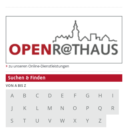
zu unseren Online-Dienstleistungen
Suchen & Finden
VON A BIS Z
A
B
C
D
E
F
G
H
I
J
K
L
M
N
O
P
Q
R
S
T
U
V
W
X
Y
Z