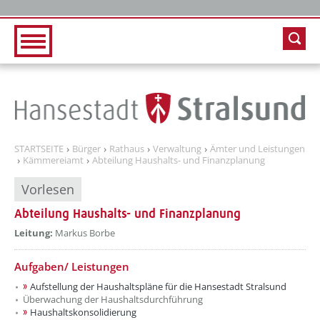
Zur Hauptnavigation
Zum Inhalt
STARTSEITE
Bürger
Rathaus
Verwaltung
Ämter und Leistungen
Kämmereiamt
Abteilung Haushalts- und Finanzplanung
Vorlesen
Abteilung Haushalts- und Finanzplanung
??? absaetzeOben[1]/titel ???
Leitung:
Markus Borbe
??? absaetzeUnten[1]/titel ???
Aufgaben/ Leistungen
Aufstellung der Haushaltspläne für die Hansestadt Stralsund
Überwachung der Haushaltsdurchführung
Haushaltskonsolidierung