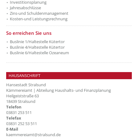
Investitionsplanung
Jahresabschlüsse
Zins-und Schuldenmanagement
Kosten-und Leistungsrechnung
??? absaetzeUnten[2]/titel ???
So erreichen Sie uns
Buslinie 1/Haltestelle Kütertor
Buslinie 4/Haltestelle Kütertor
Buslinie 6/Haltestelle Ozeaneum
HAUSANSCHRIFT
Hansestadt Stralsund
Kämmereiamt | Abteilung Haushalts- und Finanzplanung
Heilgeiststraße 63
18439 Stralsund
Telefon
03831 253 511
Telefax
03831 252 53 511
E-Mail
kaemmereiamt@stralsund.de