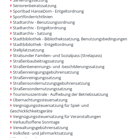
Sanierungssatzung
Seniorenbeiratssatzung
Sportbad HanseDom - Entgeltordnung
Sportförderrichtlinien
Stadtarchiv - Benutzungsordnung
Stadtarchiv - Entgeltordnung
Stadtarchiv - Satzung
Stadtbibliothek - Bibliothekssatzung, Benutzungsbedingungen
Stadtbibliothek - Entgeltordnung
Stellplatzsatzung
Stralsunder Familien- und Sozialpass (Strelapass)
Straßenbaubeitragssatzung
Straßenbenennungs- und -beschilderungssatzung
Straßenreinigungsgebührensatzung
Straßenreinigungssatzung
Straßensondernutzungsgebührensatzung
Straßensondernutzungssatzung
Tourismuszentrale - Aufhebung der Betriebssatzung
Übernachtungssteuersatzung
Vergnügungssteuersatzung für Spiel- und
Geschicklichkeitsgeräte
Vergnügungssteuersatzung für Veranstaltungen
Verkaufsoffene Sonntage
Verwaltungsgebührensatzung
Volksfest- und Jahrmarktsatzung