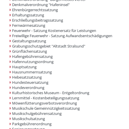
Denkmalverordnung "Hafeninsel"
Ehrenbürgerrechtssatzung
Erhaltungssatzung
Erschließungsbeitragssatzung
Fernwärmesatzung
Feuerwehr - Satzung Kostenersatz für Leistungen
Freiwillige Feuerwehr - Satzung Aufwandsentschädigungen
Gestaltungssatzung
Grabungsschutzgebiet "Altstadt Stralsund"
Grünflächensatzung
Hafengebührensatzung
Hafennutzungsordnung
Hauptsatzung
Hausnummernsatzung
Hebesatzsatzung
Hundesteuersatzung
Hundeverordnung
Kulturhistorisches Museum - Entgeltordnung
Lernmittel - Kostenbeteiligungssatzung
Möwenfütterungsverbotsverordnung
Musikschule Gemeinnützigkeitssatzung
Musikschulgebührensatzung
Musikschulsatzung
Parkgebührenordnung