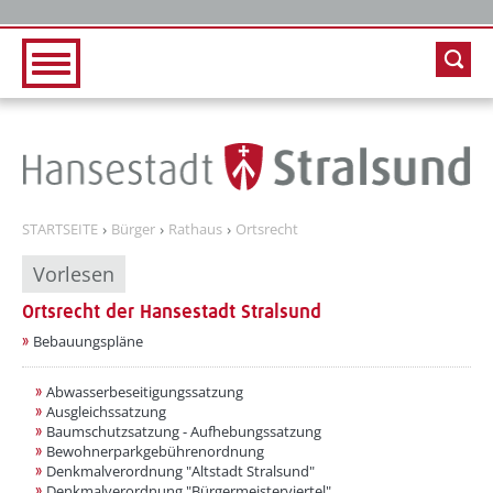
Zur Hauptnavigation
Zum Inhalt
STARTSEITE
Bürger
Rathaus
Ortsrecht
Vorlesen
Ortsrecht der Hansestadt Stralsund
??? absaetzeOben[1]/titel ???
Bebauungspläne
Abwasserbeseitigungssatzung
Ausgleichssatzung
Baumschutzsatzung - Aufhebungssatzung
Bewohnerparkgebührenordnung
Denkmalverordnung "Altstadt Stralsund"
Denkmalverordnung "Bürgermeisterviertel"