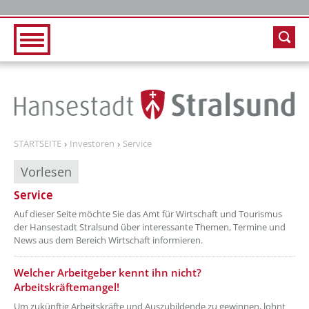
Zur Hauptnavigation
Zum Inhalt
STARTSEITE
Investoren
Service
Vorlesen
Service
??? absaetzeOben[1]/titel ???
Auf dieser Seite möchte Sie das Amt für Wirtschaft und Tourismus
der Hansestadt Stralsund über interessante Themen, Termine und
News aus dem Bereich Wirtschaft informieren.
??? absaetzeOben[2]/titel ???
Welcher Arbeitgeber kennt ihn nicht?
Arbeitskräftemangel!
Um zukünftig Arbeitskräfte und Auszubildende zu gewinnen, lohnt