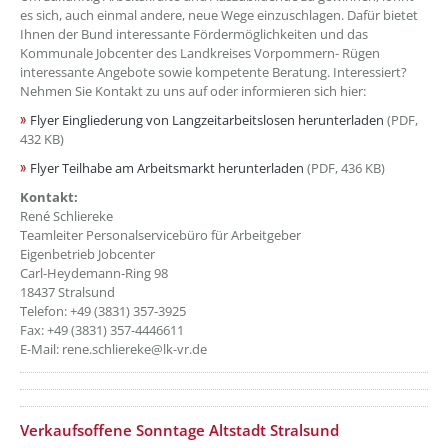
es sich, auch einmal andere, neue Wege einzuschlagen. Dafür bietet
Ihnen der Bund interessante Fördermöglichkeiten und das
Kommunale Jobcenter des Landkreises Vorpommern- Rügen
interessante Angebote sowie kompetente Beratung. Interessiert?
Nehmen Sie Kontakt zu uns auf oder informieren sich hier:
Flyer Eingliederung von Langzeitarbeitslosen herunterladen
(PDF,
432 KB)
Flyer Teilhabe am Arbeitsmarkt herunterladen
(PDF, 436 KB)
Kontakt:
René Schliereke
Teamleiter Personalservicebüro für Arbeitgeber
Eigenbetrieb Jobcenter
Carl-Heydemann-Ring 98
18437 Stralsund
Telefon: +49 (3831) 357-3925
Fax: +49 (3831) 357-4446611
E-Mail: rene.schliereke@lk-vr.de
??? absaetzeOben[3]/titel ???
??? absaetzeOben[4]/titel ???
??? absaetzeOben[5]/titel ???
Verkaufsoffene Sonntage Altstadt Stralsund