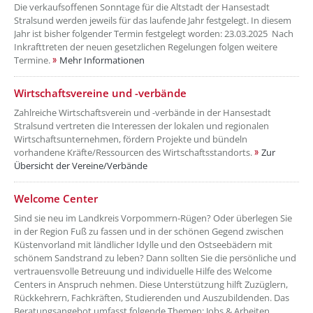
Die verkaufsoffenen Sonntage für die Altstadt der Hansestadt
Stralsund werden jeweils für das laufende Jahr festgelegt. In diesem
Jahr ist bisher folgender Termin festgelegt worden: 23.03.2025 Nach
Inkrafttreten der neuen gesetzlichen Regelungen folgen weitere
Termine.
Mehr Informationen
??? absaetzeOben[6]/titel ???
Wirtschaftsvereine und -verbände
Zahlreiche Wirtschaftsverein und -verbände in der Hansestadt
Stralsund vertreten die Interessen der lokalen und regionalen
Wirtschaftsunternehmen, fördern Projekte und bündeln
vorhandene Kräfte/Ressourcen des Wirtschaftsstandorts.
Zur
Übersicht der Vereine/Verbände
??? absaetzeOben[7]/titel ???
Welcome Center
Sind sie neu im Landkreis Vorpommern-Rügen? Oder überlegen Sie
in der Region Fuß zu fassen und in der schönen Gegend zwischen
Küstenvorland mit ländlicher Idylle und den Ostseebädern mit
schönem Sandstrand zu leben? Dann sollten Sie die persönliche und
vertrauensvolle Betreuung und individuelle Hilfe des Welcome
Centers in Anspruch nehmen. Diese Unterstützung hilft Zuzüglern,
Rückkehrern, Fachkräften, Studierenden und Auszubildenden. Das
Beratungsangebot umfasst folgende Themen: Jobs & Arbeiten,