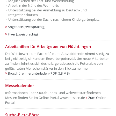
Möglichkeiten der Fort- und Weiterbildung
Arbeit in der Nähe des Wohnorts
Unterstützung bei der Anmeldung zu Deutsch- und
Integrationskursen
Unterstützung bei der Suche nach einem Kindergartenplatz
Angebote (zweisprachig)
Flyer (zweisprachig)
??? absaetzeOben[9]/titel ???
Arbeitshilfen für Arbeitgeber von Flüchtlingen
Der Wettbewerb um Fachkräfte und Auszubildende nimmt stetig zu
bei gleichzeitig sinkendem Bewerberpotenzial. Um neue Mitarbeiter
zu finden, lohnt es sich deshalb, gerade auch die Potenziale von
geflüchteten Menschen stärker in den Blick zu nehmen.
Broschüren herunterladen (PDF, 5,3 MB)
??? absaetzeOben[10]/titel ???
Messekalender
Informationen über 5.000 bundes- und weltweit stattfindenen
Messen finden Sie im Online-Portal www.messen.de
Zum Online-
Portal
??? absaetzeOben[11]/titel ???
Suche-Biete-Börse