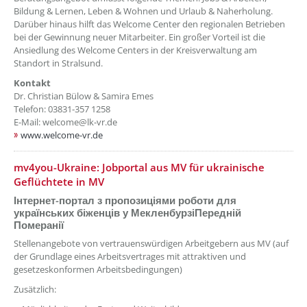
Bildung & Lernen, Leben & Wohnen und Urlaub & Naherholung.
Darüber hinaus hilft das Welcome Center den regionalen Betrieben
bei der Gewinnung neuer Mitarbeiter. Ein großer Vorteil ist die
Ansiedlung des Welcome Centers in der Kreisverwaltung am
Standort in Stralsund.
Kontakt
Dr. Christian Bülow & Samira Emes
Telefon: 03831-357 1258
E-Mail: welcome@lk-vr.de
www.welcome-vr.de
??? absaetzeOben[8]/titel ???
mv4you-Ukraine: Jobportal aus MV für ukrainische
Geflüchtete in MV
Інтернет-портал з пропозиціями роботи для
українських біженців у МекленбурзіПередній
Померанії
Stellenangebote von vertrauenswürdigen Arbeitgebern aus MV (auf
der Grundlage eines Arbeitsvertrages mit attraktiven und
gesetzeskonformen Arbeitsbedingungen)
Zusätzlich: