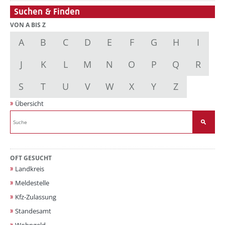
Suchen & Finden
VON A BIS Z
A
B
C
D
E
F
G
H
I
J
K
L
M
N
O
P
Q
R
S
T
U
V
W
X
Y
Z
Übersicht
OFT GESUCHT
Landkreis
Meldestelle
Kfz-Zulassung
Standesamt
Wohngeld