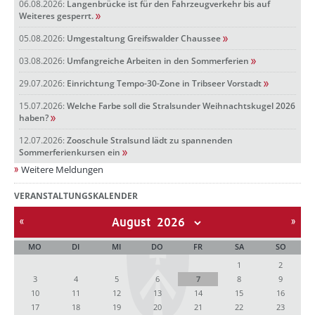
06.08.2026:
Langenbrücke ist für den Fahrzeugverkehr bis auf
Weiteres gesperrt.
05.08.2026:
Umgestaltung Greifswalder Chaussee
03.08.2026:
Umfangreiche Arbeiten in den Sommerferien
29.07.2026:
Einrichtung Tempo-30-Zone in Tribseer Vorstadt
15.07.2026:
Welche Farbe soll die Stralsunder Weihnachtskugel 2026
haben?
12.07.2026:
Zooschule Stralsund lädt zu spannenden
Sommerferienkursen ein
Weitere Meldungen
VERANSTALTUNGSKALENDER
August
MO
DI
MI
DO
FR
SA
SO
1
2
3
4
5
6
7
8
9
10
11
12
13
14
15
16
17
18
19
20
21
22
23