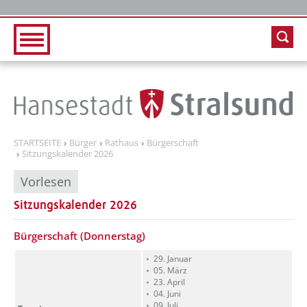
Zur Hauptnavigation
Zum Inhalt
STARTSEITE
Bürger
Rathaus
Bürgerschaft
Sitzungskalender 2026
Vorlesen
Sitzungskalender 2026
??? absaetzeOben[1]/titel ???
??? absaetzeOben[2]/titel ???
Bürgerschaft (Donnerstag)
29. Januar
05. März
23. April
04. Juni
09. Juli