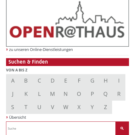
zu unseren Online-Dienstleistungen
Suchen & Finden
VON A BIS Z
A
B
C
D
E
F
G
H
I
J
K
L
M
N
O
P
Q
R
S
T
U
V
W
X
Y
Z
Übersicht