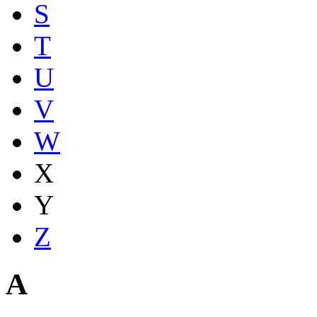
S
T
U
V
W
X
Y
Z
A