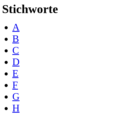
Stichworte
A
B
C
D
E
F
G
H