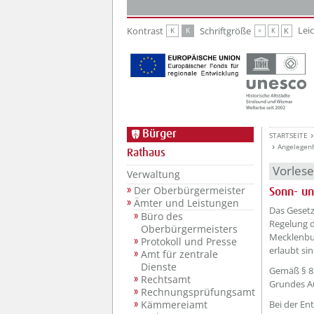
Zur Hauptnavigation
Zum Inhalt
Lei
Kontrast
Schriftgröße
K
K
K
K
K
Bürger
STARTSEITE
Angelegen
Rathaus
Vorles
Verwaltung
Der Oberbürgermeister
Sonn- un
Ämter und Leistungen
Das Geset
Büro des
Regelung d
Oberbürgermeisters
Mecklenbur
Protokoll und Presse
erlaubt sin
Amt für zentrale
Dienste
Gemäß § 8 
Rechtsamt
Grundes Au
Rechnungsprüfungsamt
Bei der E
Kämmereiamt