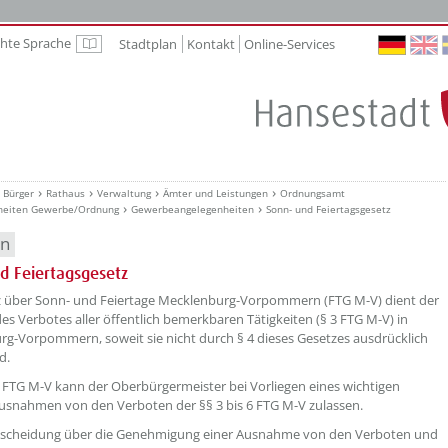
chte Sprache
Stadtplan
Kontakt
Online-Services
Leichte Sprache
Bürger
Rathaus
Verwaltung
Ämter und Leistungen
Ordnungsamt
heiten Gewerbe/Ordnung
Gewerbeangelegenheiten
Sonn- und Feiertagsgesetz
en
d Feiertagsgesetz
z über Sonn- und Feiertage Mecklenburg-Vorpommern (FTG M-V) dient der
es Verbotes aller öffentlich bemerkbaren Tätigkeiten (§ 3 FTG M-V) in
g-Vorpommern, soweit sie nicht durch § 4 dieses Gesetzes ausdrücklich
d.
FTG M-V kann der Oberbürgermeister bei Vorliegen eines wichtigen
snahmen von den Verboten der §§ 3 bis 6 FTG M-V zulassen.
ntscheidung über die Genehmigung einer Ausnahme von den Verboten und