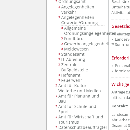
Ordnungsamt
Beschränku
Angelegenheiten
Unterhaltu
Verkehr
Aktivität 
Angelegenheiten
Gewerbe/Ordnung
Gesetzli
Allgemeine
Ordnungsangelegenheiten
Feierta
Fundbüro
Landesve
Gewerbeangelegenheiten
Sonn- u
Meldewesen
Standesamt
Erforder
IT-Abteilung
Zentrale
Personal
Bußgeldstelle
formlose
Hafenamt
Feuerwehr
Wichtige
Amt für Kultur,
Welterbe und Medien
Anträge zu
Amt für Planung und
bitte an d
Bau
Kontakt:
Amt für Schule und
Sport
Landesamt 
Amt für Wirtschaft und
Abt. Arbei
Tourismus
Dezernat S
Datenschutzbeauftragter