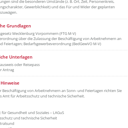
ngen sind die besonderen Umstände (z. B. Ort, Zeit, Personenkreis,
ngscharakter, Gewerblichkeit) und das Für und Wider der geplanten
abzuwägen.
che Grundlagen
gsgesetz Mecklenburg Vorpommern (FTG M-V)
rordnung über die Zulassung der Beschäftigung von Arbeitnehmern an
nd Feiertagen; Bedarfsgewerbeverordnung (BedGewVO M-V)
liche Unterlagen
ausweis oder Reisepass
r Antrag
 Hinweise
r Beschäftigung von Arbeitnehmern an Sonn- und Feiertagen richten Sie
as Amt für Arbeitsschutz und technische Sicherheit.
für Gesundheit und Soziales – LAGuS
tsschutz und technische Sicherheit
tralsund