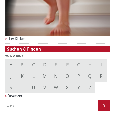
Hier Klicken
Suchen & Finden
VON A BIS Z
A
B
C
D
E
F
G
H
I
J
K
L
M
N
O
P
Q
R
S
T
U
V
W
X
Y
Z
Übersicht