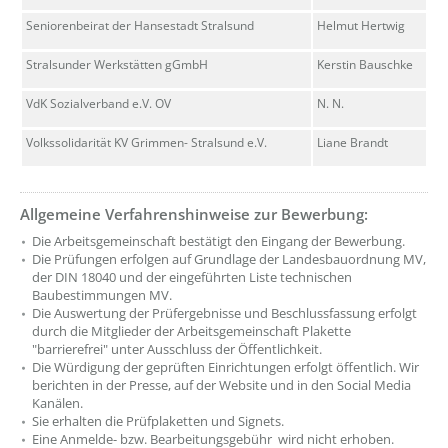
Seniorenbeirat der Hansestadt Stralsund
Helmut Hertwig
Stralsunder Werkstätten gGmbH
Kerstin Bauschke
VdK Sozialverband e.V. OV
N. N.
Volkssolidarität KV Grimmen- Stralsund e.V.
Liane Brandt
Allgemeine Verfahrenshinweise zur Bewerbung:
??? absaetzeOben[5]/titel ???
Die Arbeitsgemeinschaft bestätigt den Eingang der Bewerbung.
Die Prüfungen erfolgen auf Grundlage der Landesbauordnung MV,
der DIN 18040 und der eingeführten Liste technischen
Baubestimmungen MV.
Die Auswertung der Prüfergebnisse und Beschlussfassung erfolgt
durch die Mitglieder der Arbeitsgemeinschaft Plakette
"barrierefrei" unter Ausschluss der Öffentlichkeit.
Die Würdigung der geprüften Einrichtungen erfolgt öffentlich. Wir
berichten in der Presse, auf der Website und in den Social Media
Kanälen.
Sie erhalten die Prüfplaketten und Signets.
Eine Anmelde- bzw. Bearbeitungsgebühr wird nicht erhoben.