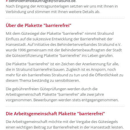
behindertenbeauftragte@stralsund.de
.
Nach Eingang der Antragsunterlagen setzten wir uns mit Ihnen in
Verbindung und stimmen mit Ihnen weitere Details ab.
??? absaetzeOben[3]/titel ???
Über die Plakette "barrierefrei"
Mit dem Gütesiegel der Plakette "barrierefrei" nimmt Stralsund
Einfluss auf die sukzessive Entwicklung der Barrierefreiheit der
Hansestadt. Auf Initiative des Behindertenverbandes Stralsund e.V.
wurde 1996 gemeinsam mit der Behindertenbeauftragten der Stadt
die Gütezertifizierung Plakette "barrierefrei" ins Leben gerufen.
Die Plakette "barrierefrei" ist ein Zeichen der Anerkennung für alle,
die in Stralsund barrierefrei bauen. Zugleich ist es Ansporn, noch
mehr für ein barrierefreies Stralsund zu tun und die Öffentlichkeit zu
diesem Thema beständig zu sensibilisieren.
Die gebührenfreien Güteprüfungen werden durch die
Arbeitsgemeinschaft Plakette "barrierefrei" alle zwei Jahre
vorgenommen. Bewerbungen werden stets entgegengenommen.
??? absaetzeOben[4]/titel ???
Die Arbeitsgemeinschaft Plakette "barrierefrei"
Die Arbeitsgemeinschaft möchte mit der Vergabe des Gütesiegels
einen wichtigen Beitrag zur Barrierefreiheit in der Hansestadt leisten.