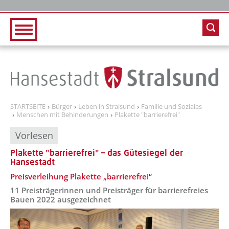
Zur Hauptnavigation
Zum Inhalt
STARTSEITE
Bürger
Leben in Stralsund
Familie und Soziales
Menschen mit Behinderungen
Plakette "barrierefrei"
Vorlesen
Plakette "barrierefrei" – das Gütesiegel der
Hansestadt
??? absaetzeOben[1]/titel ???
Preisverleihung Plakette „barrierefrei“
11 Preisträgerinnen und Preisträger für barrierefreies
Bauen 2022 ausgezeichnet