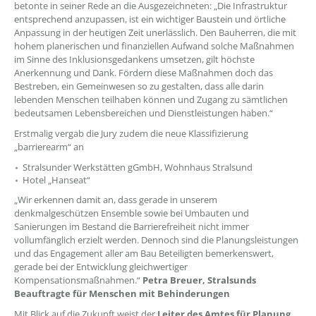
betonte in seiner Rede an die Ausgezeichneten: „Die Infrastruktur
entsprechend anzupassen, ist ein wichtiger Baustein und örtliche
Anpassung in der heutigen Zeit unerlässlich. Den Bauherren, die mit
hohem planerischen und finanziellen Aufwand solche Maßnahmen
im Sinne des Inklusionsgedankens umsetzen, gilt höchste
Anerkennung und Dank. Fördern diese Maßnahmen doch das
Bestreben, ein Gemeinwesen so zu gestalten, dass alle darin
lebenden Menschen teilhaben können und Zugang zu sämtlichen
bedeutsamen Lebensbereichen und Dienstleistungen haben.“
Erstmalig vergab die Jury zudem die neue Klassifizierung
„barrierearm“ an
Stralsunder Werkstätten gGmbH, Wohnhaus Stralsund
Hotel „Hanseat“
„Wir erkennen damit an, dass gerade in unserem
denkmalgeschützen Ensemble sowie bei Umbauten und
Sanierungen im Bestand die Barrierefreiheit nicht immer
vollumfänglich erzielt werden. Dennoch sind die Planungsleistungen
und das Engagement aller am Bau Beteiligten bemerkenswert,
gerade bei der Entwicklung gleichwertiger
Kompensationsmaßnahmen.“
Petra Breuer, Stralsunds
Beauftragte für Menschen mit Behinderungen
Mit Blick auf die Zukunft weist der
Leiter des Amtes für Planung