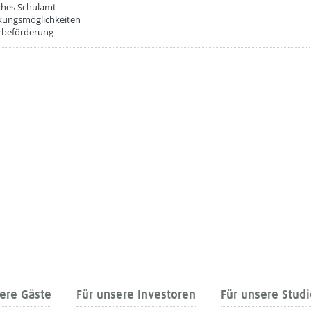
iches Schulamt
kungsmöglichkeiten
rbeförderung
ere Gäste
Für unsere Investoren
Für unsere Stud