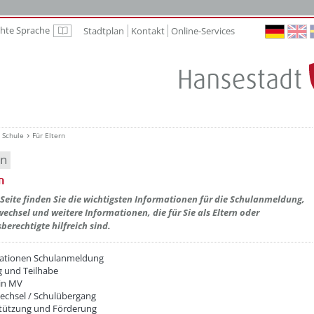
chte Sprache
Stadtplan
Kontakt
Online-Services
Leichte Sprache
Schule
Für Eltern
en
n
etzeOben[1]/titel ???
 Seite finden Sie die wichtigsten Informationen für die Schulanmeldung,
echsel und weitere Informationen, die für Sie als Eltern oder
berechtigte hilfreich sind.
ationen Schulanmeldung
g und Teilhabe
 in MV
echsel / Schulübergang
tützung und Förderung