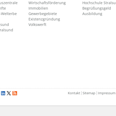
uszentrale
Wirtschaftsförderung
Hochschule Strals
nfte
Immobilien
Begrüßungsgeld
Welterbe
Gewerbegebiete
Ausbildung
Existenzgründung
lsund
Volkswerft
tralsund
Kontakt
Sitemap
Impressum