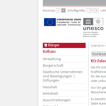
Zur Hauptnavigation
Zum Inhalt
Lei
Kontrast
Schriftgröße
K
K
K
K
K
Bürger
STARTSEITE
Rathaus
Vorles
Verwaltung
Kfz-Zula
Bürgerschaft
??? absa
Die Kfz-Zu
Kraftfahrz
Städtische Unternehmen
und Beteiligungen |
für die Au
Stiftungen
oder unbra
Haushalt
Vor Ort gi
Besuchera
Amtsblatt
Es besteht
Ausschreibungen
Debit-Kar