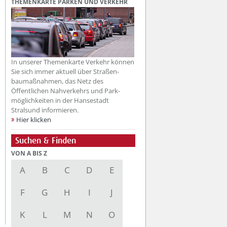
THEMENKARTE PARKEN UND VERKEHR
In unserer Themenkarte Verkehr können
Sie sich immer aktuell über Straßen-
baumaßnahmen, das Netz des
Öffentlichen Nahverkehrs und Park-
möglichkeiten in der Hansestadt
Stralsund informieren.
Hier klicken
Suchen & Finden
VON A BIS Z
A
B
C
D
E
F
G
H
I
J
K
L
M
N
O