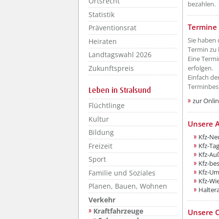
Ortsrecht
bezahlen.
Statistik
??? absa
Termine 
Präventionsrat
Sie haben 
Heiraten
Termin zu
Landtagswahl 2026
Eine Termi
Zukunftspreis
erfolgen.
Einfach de
Terminbes
Leben in Stralsund
zur Onli
Flüchtlinge
Kultur
Unsere A
Bildung
Kfz-Ne
Freizeit
Kfz-Ta
Kfz-Au
Sport
Kfz-be
Kfz-Um
Familie und Soziales
Kfz-Wi
Planen, Bauen, Wohnen
Halter
Verkehr
Kraftfahrzeuge
Unsere O