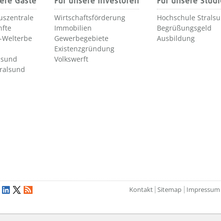
ere Gäste
Für unsere Investoren
Für unsere Stud
uszentrale
Wirtschaftsförderung
Hochschule Strals
nfte
Immobilien
Begrüßungsgeld
Welterbe
Gewerbegebiete
Ausbildung
Existenzgründung
lsund
Volkswerft
tralsund
Kontakt
Sitemap
Impressum