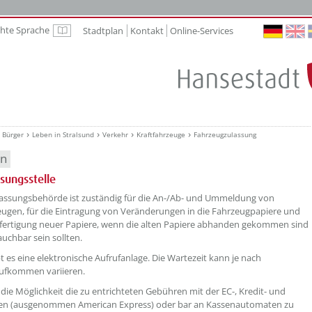
chte Sprache
Stadtplan
Kontakt
Online-Services
Leichte Sprache
Bürger
Leben in Stralsund
Verkehr
Kraftfahrzeuge
Fahrzeugzulassung
en
ssungsstelle
etzeOben[1]/titel ???
lassungsbehörde ist zuständig für die An-/Ab- und Ummeldung von
eugen, für die Eintragung von Veränderungen in die Fahrzeugpapiere und
sfertigung neuer Papiere, wenn die alten Papiere abhanden gekommen sind
uchbar sein sollten.
bt es eine elektronische Aufrufanlage. Die Wartezeit kann je nach
ufkommen variieren.
 die Möglichkeit die zu entrichteten Gebühren mit der EC-, Kredit- und
ten (ausgenommen American Express) oder bar an Kassenautomaten zu