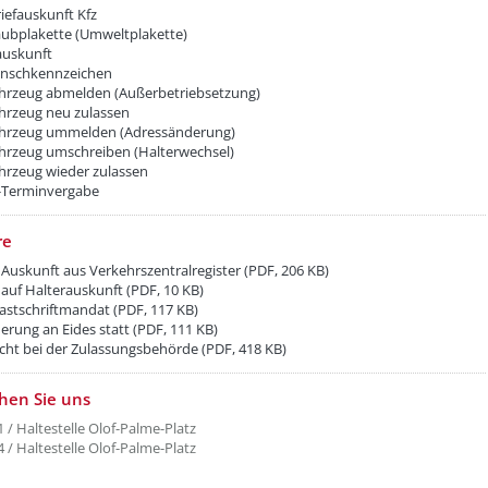
iefauskunft Kfz
aubplakette (Umweltplakette)
auskunft
nschkennzeichen
ahrzeug abmelden (Außerbetriebsetzung)
ahrzeug neu zulassen
ahrzeug ummelden (Adressänderung)
ahrzeug umschreiben (Halterwechsel)
ahrzeug wieder zulassen
-Terminvergabe
re
 Auskunft aus Verkehrszentralregister (PDF, 206 KB)
 auf Halterauskunft (PDF, 10 KB)
astschriftmandat (PDF, 117 KB)
erung an Eides statt (PDF, 111 KB)
cht bei der Zulassungsbehörde (PDF, 418 KB)
etzeUnten[1]/titel ???
chen Sie uns
1 / Haltestelle Olof-Palme-Platz
4 / Haltestelle Olof-Palme-Platz