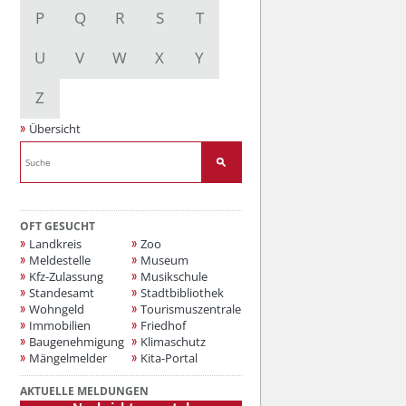
P
Q
R
S
T
U
V
W
X
Y
Z
Übersicht
OFT GESUCHT
Landkreis
Zoo
Meldestelle
Museum
Kfz-Zulassung
Musikschule
Standesamt
Stadtbibliothek
Wohngeld
Tourismuszentrale
Immobilien
Friedhof
Baugenehmigung
Klimaschutz
Mängelmelder
Kita-Portal
AKTUELLE MELDUNGEN