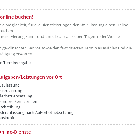
etzeOben[2]/titel ???
online buchen!
die Möglichkeit, für alle Dienstleistungen der Kfz-Zulassung einen Online-
 buchen.
nreservierung kann rund um die Uhr an sieben Tagen in der Woche
n gewünschten Service sowie den favorisierten Termin auswählen und die
tätigung erwarten.
ne-Terminvergabe
ufgaben/Leistungen vor Ort
uzulassung
geszulassung
ßerbetriebsetzung
sondere Kennzeichen
schreibung
ederzulassung nach Außerbetriebsetzung
auskunft
nline-Dienste