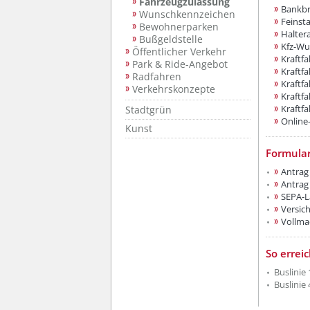
Fahrzeugzulassung
Bankbr
Wunschkennzeichen
Feinst
Bewohnerparken
Halter
Bußgeldstelle
Kfz-Wu
Öffentlicher Verkehr
Kraftf
Park & Ride-Angebot
Kraftf
Radfahren
Kraftf
Verkehrskonzepte
Kraftf
Kraftf
Stadtgrün
Online
Kunst
Formula
Antrag
Antrag
SEPA-L
Versich
Vollma
??? absa
So errei
Buslinie 
Buslinie 