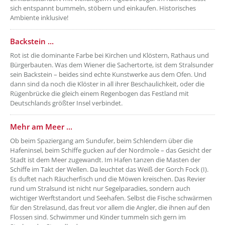
sich entspannt bummeln, stöbern und einkaufen. Historisches
Ambiente inklusive!
??? absaetzeUnten[2]/titel ???
Backstein ...
Rot ist die dominante Farbe bei Kirchen und Klöstern, Rathaus und
Bürgerbauten. Was dem Wiener die Sachertorte, ist dem Stralsunder
sein Backstein – beides sind echte Kunstwerke aus dem Ofen. Und
dann sind da noch die Klöster in all ihrer Beschaulichkeit, oder die
Rügenbrücke die gleich einem Regenbogen das Festland mit
Deutschlands größter Insel verbindet.
??? absaetzeUnten[3]/titel ???
Mehr am Meer ...
Ob beim Spaziergang am Sundufer, beim Schlendern über die
Hafeninsel, beim Schiffe gucken auf der Nordmole – das Gesicht der
Stadt ist dem Meer zugewandt. Im Hafen tanzen die Masten der
Schiffe im Takt der Wellen. Da leuchtet das Weiß der Gorch Fock (I).
Es duftet nach Räucherfisch und die Möwen kreischen. Das Revier
rund um Stralsund ist nicht nur Segelparadies, sondern auch
wichtiger Werftstandort und Seehafen. Selbst die Fische schwärmen
für den Strelasund, das freut vor allem die Angler, die ihnen auf den
Flossen sind. Schwimmer und Kinder tummeln sich gern im