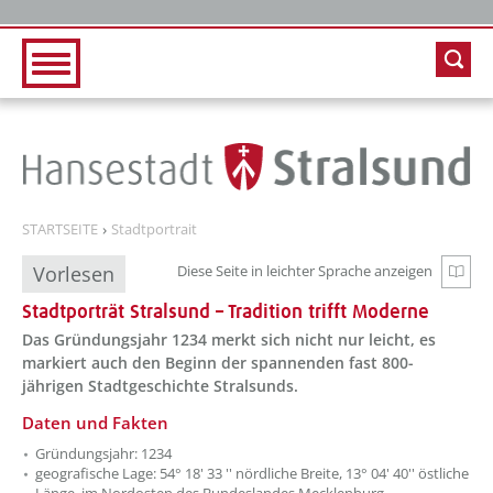
Zur Hauptnavigation
Zum Inhalt
STARTSEITE
Stadtportrait
Vorlesen
Diese Seite in leichter Sprache anzeigen
Zur e
Stadtporträt Stralsund – Tradition trifft Moderne
Das Gründungsjahr 1234 merkt sich nicht nur leicht, es
markiert auch den Beginn der spannenden fast 800-
jährigen Stadtgeschichte Stralsunds.
??? absaetzeOben[1]/titel ???
Daten und Fakten
Gründungsjahr: 1234
geografische Lage: 54° 18' 33 '' nördliche Breite, 13° 04' 40'' östliche