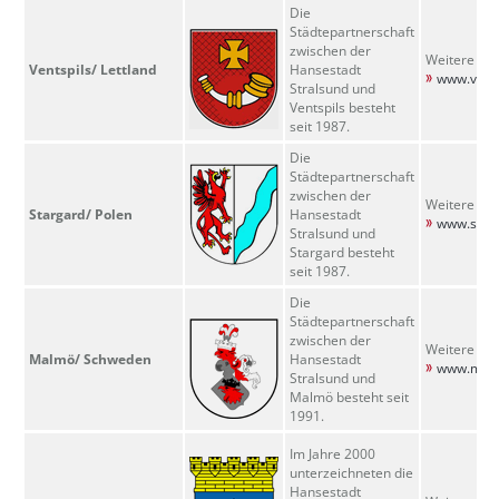
Die
Städtepartnerschaft
zwischen der
Weitere Inf
Ventspils/
Lettland
Hansestadt
www.vents
Stralsund und
Ventspils besteht
seit 1987.
Die
Städtepartnerschaft
zwischen der
Weitere Inf
Stargard/
Polen
Hansestadt
www.starg
Stralsund und
Stargard besteht
seit 1987.
Die
Städtepartnerschaft
zwischen der
Weitere Inf
Malmö/
Schweden
Hansestadt
www.mal
Stralsund und
Malmö besteht seit
1991.
Im Jahre 2000
unterzeichneten die
Hansestadt