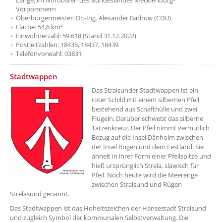
Länge, im Nordosten des Bundeslandes Mecklenburg-
Vorpommern
Oberbürgermeister: Dr.-Ing. Alexander Badrow (CDU)
Fläche: 54,6 km²
Einwohnerzahl: 59.618 (Stand 31.12.2022)
Postleitzahlen: 18435, 18437, 18439
Telefonvorwahl: 03831
??? absaetzeOben[2]/titel ???
Stadtwappen
Das Stralsunder Stadtwappen ist ein
roter Schild mit einem silbernen Pfeil,
bestehend aus Schafthülle und zwei
Flügeln. Darüber schwebt das silberne
Tatzenkreuz. Der Pfeil nimmt vermutlich
Bezug auf die Insel Dänholm zwischen
der Insel Rügen und dem Festland. Sie
ähnelt in ihrer Form einer Pfeilspitze und
hieß ursprünglich Strela, slawisch für
Pfeil. Noch heute wird die Meerenge
zwischen Stralsund und Rügen
Strelasund genannt.
Das Stadtwappen ist das Hoheitszeichen der Hansestadt Stralsund
und zugleich Symbol der kommunalen Selbstverwaltung. Die