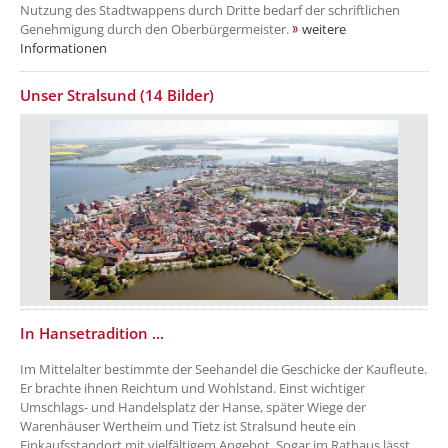
Nutzung des Stadtwappens durch Dritte bedarf der schriftlichen
Genehmigung durch den Oberbürgermeister.
weitere
Informationen
Unser Stralsund (14 Bilder)
??? absaetzeUnten[1]/titel ???
In Hansetradition ...
Im Mittelalter bestimmte der Seehandel die Geschicke der Kaufleute.
Er brachte ihnen Reichtum und Wohlstand. Einst wichtiger
Umschlags- und Handelsplatz der Hanse, später Wiege der
Warenhäuser Wertheim und Tietz ist Stralsund heute ein
Einkaufsstandort mit vielfältigem Angebot. Sogar im Rathaus lässt