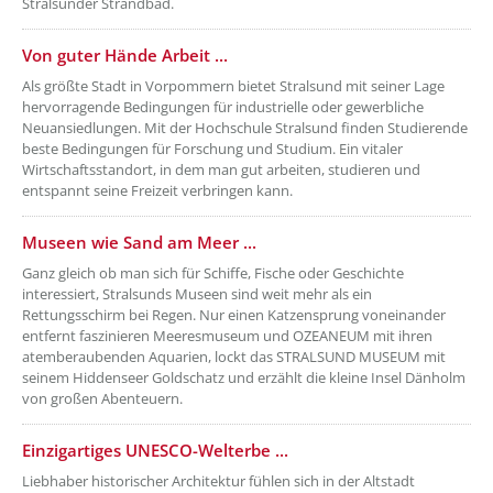
Stralsunder Strandbad.
??? absaetzeUnten[4]/titel ???
Von guter Hände Arbeit ...
Als größte Stadt in Vorpommern bietet Stralsund mit seiner Lage
hervorragende Bedingungen für industrielle oder gewerbliche
Neuansiedlungen. Mit der Hochschule Stralsund finden Studierende
beste Bedingungen für Forschung und Studium. Ein vitaler
Wirtschaftsstandort, in dem man gut arbeiten, studieren und
entspannt seine Freizeit verbringen kann.
??? absaetzeUnten[5]/titel ???
Museen wie Sand am Meer ...
Ganz gleich ob man sich für Schiffe, Fische oder Geschichte
interessiert, Stralsunds Museen sind weit mehr als ein
Rettungsschirm bei Regen. Nur einen Katzensprung voneinander
entfernt faszinieren Meeresmuseum und OZEANEUM mit ihren
atemberaubenden Aquarien, lockt das STRALSUND MUSEUM mit
seinem Hiddenseer Goldschatz und erzählt die kleine Insel Dänholm
von großen Abenteuern.
??? absaetzeUnten[6]/titel ???
Einzigartiges UNESCO-Welterbe ...
Liebhaber historischer Architektur fühlen sich in der Altstadt