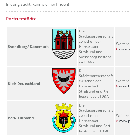
Bildung sucht, kann sie hier finden!
??? absaetzeUnten[9]/titel ???
Partnerstädte
Die
Städtepartnerschaft
zwischen der
Weitere Inf
Svendborg/
Dänemark
Hansestadt
www.sven
Stralsund und
Svendborg besteht
seit 1992.
Die
Städtepartnerschaft
zwischen der
Weitere Inf
Kiel/ Deutschland
Hansestadt
www.kiel.
Stralsund und Kiel
besteht seit 1987.
Die
Städtepartnerschaft
zwischen der
Weitere Inf
Pori/
Finnland
Hansestadt
www.pori.
Stralsund und Pori
besteht seit 1968.