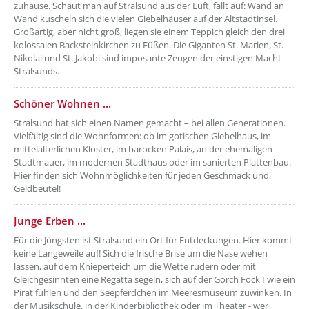
zuhause. Schaut man auf Stralsund aus der Luft, fällt auf: Wand an
Wand kuscheln sich die vielen Giebelhäuser auf der Altstadtinsel.
Großartig, aber nicht groß, liegen sie einem Teppich gleich den drei
kolossalen Backsteinkirchen zu Füßen. Die Giganten St. Marien, St.
Nikolai und St. Jakobi sind imposante Zeugen der einstigen Macht
Stralsunds.
??? absaetzeUnten[7]/titel ???
Schöner Wohnen ...
Stralsund hat sich einen Namen gemacht – bei allen Generationen.
Vielfältig sind die Wohnformen: ob im gotischen Giebelhaus, im
mittelalterlichen Kloster, im barocken Palais, an der ehemaligen
Stadtmauer, im modernen Stadthaus oder im sanierten Plattenbau.
Hier finden sich Wohnmöglichkeiten für jeden Geschmack und
Geldbeutel!
??? absaetzeUnten[8]/titel ???
Junge Erben ...
Für die Jüngsten ist Stralsund ein Ort für Entdeckungen. Hier kommt
keine Langeweile auf! Sich die frische Brise um die Nase wehen
lassen, auf dem Knieperteich um die Wette rudern oder mit
Gleichgesinnten eine Regatta segeln, sich auf der Gorch Fock I wie ein
Pirat fühlen und den Seepferdchen im Meeresmuseum zuwinken. In
der Musikschule, in der Kinderbibliothek oder im Theater - wer