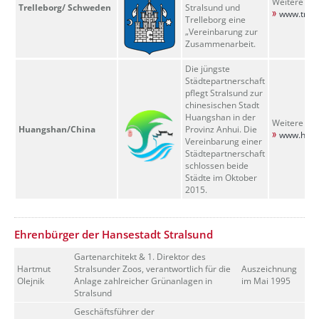
Weitere Inf
Trelleborg/ Schweden
Stralsund und
www.trell
Trelleborg eine
„Vereinbarung zur
Zusammenarbeit.
Die jüngste
Städtepartnerschaft
pflegt Stralsund zur
chinesischen Stadt
Huangshan in der
Weitere Inf
Huangshan/China
Provinz Anhui. Die
www.huan
Vereinbarung einer
Städtepartnerschaft
schlossen beide
Städte im Oktober
2015.
??? absaetzeUnten[10]/titel ???
Ehrenbürger der Hansestadt Stralsund
Gartenarchitekt & 1. Direktor des
Hartmut
Stralsunder Zoos, verantwortlich für die
Auszeichnung
Olejnik
Anlage zahlreicher Grünanlagen in
im Mai 1995
Stralsund
Geschäftsführer der