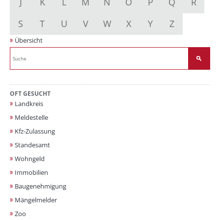
J
K
L
M
N
O
P
Q
R
S
T
U
V
W
X
Y
Z
Übersicht
OFT GESUCHT
Landkreis
Meldestelle
Kfz-Zulassung
Standesamt
Wohngeld
Immobilien
Baugenehmigung
Mängelmelder
Zoo