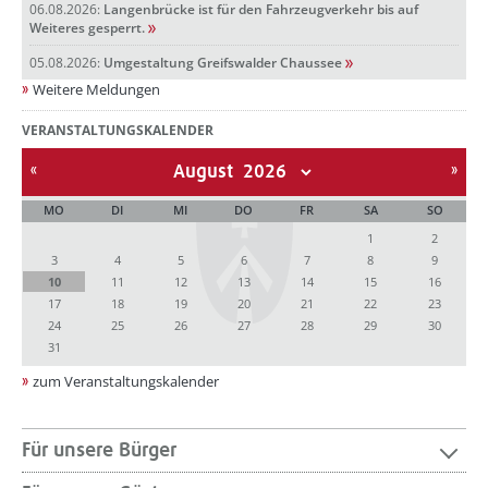
06.08.2026:
Langenbrücke ist für den Fahrzeugverkehr bis auf
Weiteres gesperrt.
05.08.2026:
Umgestaltung Greifswalder Chaussee
Weitere Meldungen
VERANSTALTUNGSKALENDER
August
MO
DI
MI
DO
FR
SA
SO
1
2
3
4
5
6
7
8
9
10
11
12
13
14
15
16
17
18
19
20
21
22
23
24
25
26
27
28
29
30
31
zum Veranstaltungskalender
Für unsere Bürger