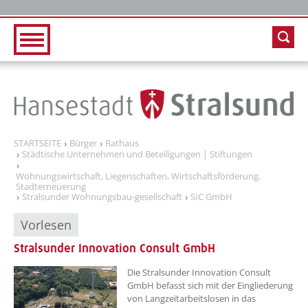
Zur Hauptnavigation
Zum Inhalt
STARTSEITE
Bürger
Rathaus
Städtische Unternehmen und Beteiligungen | Stiftungen
Wohnungswirtschaft, Liegenschaften, Wirtschaftsförderung,
Stadterneuerung
Stralsunder Wohnungsbau-gesellschaft
SIC GmbH
Vorlesen
Stralsunder Innovation Consult GmbH
??? absaetzeOben[1]/titel ???
Die Stralsunder Innovation Consult
GmbH befasst sich mit der Eingliederung
von Langzeitarbeitslosen in das