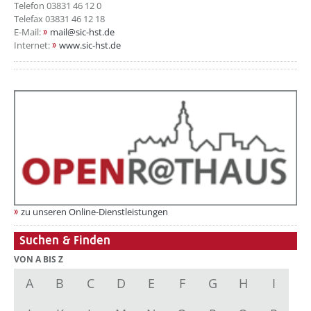
Telefon 03831 46 12 0
Telefax 03831 46 12 18
E-Mail:
mail@sic-hst.de
Internet:
www.sic-hst.de
zu unseren Online-Dienstleistungen
Suchen & Finden
VON A BIS Z
A
B
C
D
E
F
G
H
I