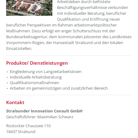
Arbeitsleben durch befristete
Beschäftigungsverhältnisse verbunden
mit individueller Beratung, beruflicher
Qualifikation und Eröffnung neuer
beruflicher Perspektiven im Rahmen arbeitsmarktpolitischer
Maßnahmen. Dazu erfolgt ein enger Schulterschluss mit der
Bundesarbeitsagentur, dem kommunalen Jobcenter des Landkreises
Vorpommern-Rügen, der Hansestadt Stralsund und den lokalen
Einsatzstellen.
??? absaetzeOben[2]/titel ???
Produkte/ Dienstleistungen
Eingliederung von Langzeitarbeitslosen
individuelle Arbeitsberatung
Qualifikationsmaßnahmen
Arbeiten im gemeinnützigen und zusätzlichen Bereich
??? absaetzeOben[3]/titel ???
Kontakt
Stralsunder Innovation Consult GmbH
Geschäftsführer: Maximilian Schwarz
Rostocker Chaussee 110
18437 Stralsund