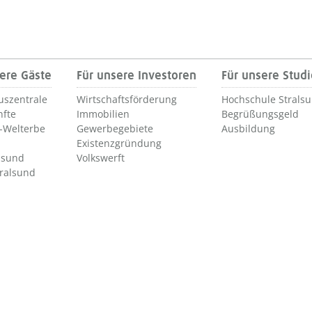
ere Gäste
Für unsere Investoren
Für unsere Stud
uszentrale
Wirtschaftsförderung
Hochschule Strals
nfte
Immobilien
Begrüßungsgeld
Welterbe
Gewerbegebiete
Ausbildung
Existenzgründung
lsund
Volkswerft
tralsund