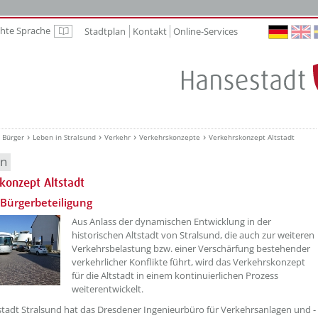
chte Sprache
Stadtplan
Kontakt
Online-Services
Leichte Sprache
Bürger
Leben in Stralsund
Verkehr
Verkehrskonzepte
Verkehrskonzept Altstadt
en
konzept Altstadt
etzeOben[1]/titel ???
 Bürgerbeteiligung
Aus Anlass der dynamischen Entwicklung in der
historischen Altstadt von Stralsund, die auch zur weiteren
Verkehrsbelastung bzw. einer Verschärfung bestehender
verkehrlicher Konflikte führt, wird das Verkehrskonzept
für die Altstadt in einem kontinuierlichen Prozess
weiterentwickelt.
tadt Stralsund hat das Dresdener Ingenieurbüro für Verkehrsanlagen und -