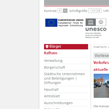
Zur Hauptnavigation
Zum Inhalt
Lei
Kontrast
Schriftgröße
K
K
K
K
K
Bürger
STARTSEITE
Rathaus
Vorles
Verwaltung
Verkehrs
Bürgerschaft
??? absa
aktuelle
Städtische Unternehmen
und Beteiligungen |
Stiftungen
Haushalt
Amtsblatt
Ausschreibungen
Die Hanses