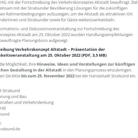
VAS, mit der Fortschreibung des Verkehrskonzeptes Altstadt beauftragt. Ziel
meinsam mit der Stralsunder Bevölkerung Lösungen für die zukünftigen
hen Rahmenbedingungen aufzuzeigen, um die Altstadt als attraktiven Ort
underinnen und Stralsunder sowie für Gäste weiterzuentwickeln.
formations- und Diskussionsveranstaltung zur Fortschreibung des
onzeptes Altstadt am 25. Oktober 2022 wurden Handlungsempfehlungen
beauftragte Planungsbüro aufgezeigt.
reibung Verkehrskonzept Altstadt – Präsentation der
hkeitsveranstaltung am 25. Oktober 2022 (PDF, 3,5 MB)
die Möglichkeit, ihre
Hinweise, Ideen und Vorstellungen zur künftigen
chen Gestaltung in der Altstadt
in den Planungsprozess einzubringen.
en Sie bitte
bis zum 25. November 2022
bei der Hansestadt Stralsund ein.
t Stralsund
lanung und Bau
 Straßen und Verkehrslenkung
145
lsund
:
tralsund.de