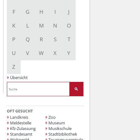
F
G
H
I
J
K
L
M
N
O
P
Q
R
S
T
U
V
W
X
Y
Z
Übersicht
OFT GESUCHT
Landkreis
Zoo
Meldestelle
Museum
Kfz-Zulassung
Musikschule
Standesamt
Stadtbibliothek
Wohngeld
Tourismuszentrale