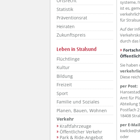
Ortsrecht
systeme, I
ist es, ge
Statistik
verkehrlic
Präventionsrat
für Strals
Heiraten
Auf der In
Zukunftspreis
Verkehrsk
durch das 
Leben in Stralsund
Fortsch
Öffentlic
Flüchtlinge
Sie haben 
Kultur
verkehrli
Bildung
Diese reich
Freizeit
per Post:
Hansestad
Sport
Amt für P
Familie und Soziales
Abteilung
Postfach 2
Planen, Bauen, Wohnen
18408 Stra
Verkehr
per E-Mail
Kraftfahrzeuge
kwilcke@s
Öffentlicher Verkehr
oder
Park & Ride-Angebot