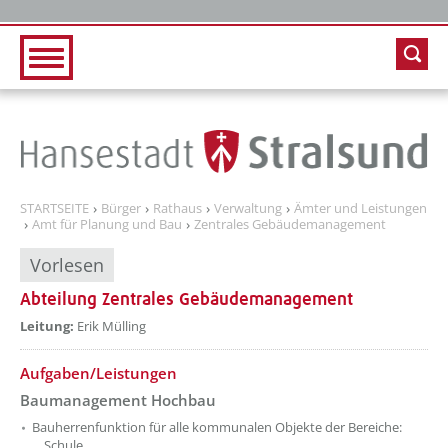
Zur Hauptnavigation
Zum Inhalt
STARTSEITE
Bürger
Rathaus
Verwaltung
Ämter und Leistungen
Amt für Planung und Bau
Zentrales Gebäudemanagement
Vorlesen
Abteilung Zentrales Gebäudemanagement
??? absaetzeOben[1]/titel ???
Leitung:
Erik Mülling
??? absaetzeOben[2]/titel ???
Aufgaben/Leistungen
Baumanagement Hochbau
Bauherrenfunktion für alle kommunalen Objekte der Bereiche:
Schule