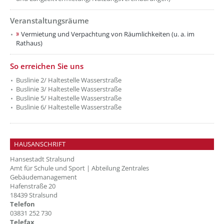
Veranstaltungsräume
??? absaetzeOben[5]/titel ???
Vermietung und Verpachtung von Räumlichkeiten (u. a. im
Rathaus)
??? absaetzeUnten[1]/titel ???
So erreichen Sie uns
Buslinie 2/ Haltestelle Wasserstraße
Buslinie 3/ Haltestelle Wasserstraße
Buslinie 5/ Haltestelle Wasserstraße
Buslinie 6/ Haltestelle Wasserstraße
HAUSANSCHRIFT
Hansestadt Stralsund
Amt für Schule und Sport | Abteilung Zentrales
Gebäudemanagement
Hafenstraße 20
18439 Stralsund
Telefon
03831 252 730
Telefax