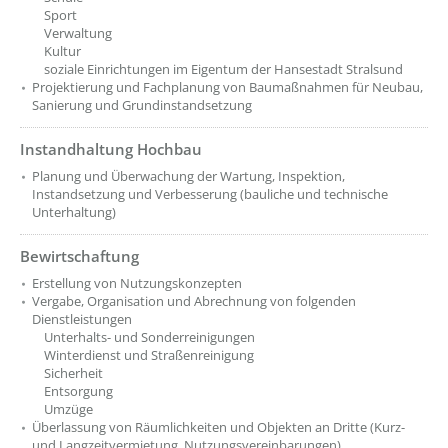
Sport
Verwaltung
Kultur
soziale Einrichtungen im Eigentum der Hansestadt Stralsund
Projektierung und Fachplanung von Baumaßnahmen für Neubau,
Sanierung und Grundinstandsetzung
Instandhaltung Hochbau
??? absaetzeOben[3]/titel ???
Planung und Überwachung der Wartung, Inspektion,
Instandsetzung und Verbesserung (bauliche und technische
Unterhaltung)
Bewirtschaftung
??? absaetzeOben[4]/titel ???
Erstellung von Nutzungskonzepten
Vergabe, Organisation und Abrechnung von folgenden
Dienstleistungen
Unterhalts- und Sonderreinigungen
Winterdienst und Straßenreinigung
Sicherheit
Entsorgung
Umzüge
Überlassung von Räumlichkeiten und Objekten an Dritte (Kurz-
und Langzeitvermietung, Nutzungsvereinbarungen)