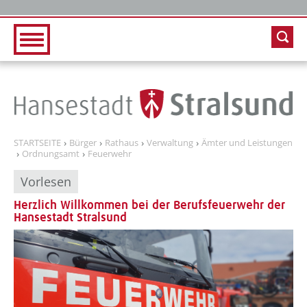
Zur Hauptnavigation
Zum Inhalt
STARTSEITE
Bürger
Rathaus
Verwaltung
Ämter und Leistungen
Ordnungsamt
Feuerwehr
Vorlesen
Herzlich Willkommen bei der Berufsfeuerwehr der
Hansestadt Stralsund
??? absaetzeOben[1]/titel ???