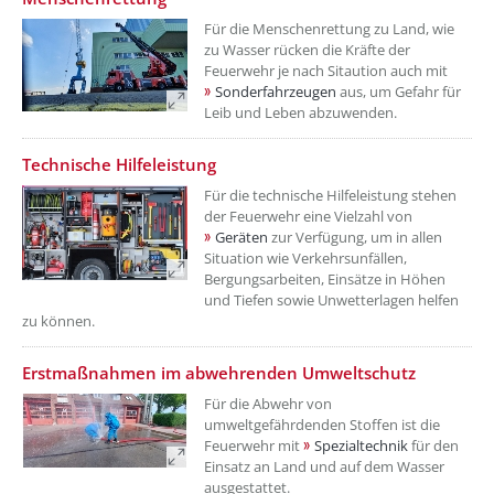
Für die Menschenrettung zu Land, wie
zu Wasser rücken die Kräfte der
Feuerwehr je nach Sitaution auch mit
Sonderfahrzeugen
aus, um Gefahr für
Leib und Leben abzuwenden.
??? absaetzeOben[5]/titel ???
Technische Hilfeleistung
Für die technische Hilfeleistung stehen
der Feuerwehr eine Vielzahl von
Geräten
zur Verfügung, um in allen
Situation wie Verkehrsunfällen,
Bergungsarbeiten, Einsätze in Höhen
und Tiefen sowie Unwetterlagen helfen
zu können.
??? absaetzeOben[6]/titel ???
Erstmaßnahmen im abwehrenden Umweltschutz
Für die Abwehr von
umweltgefährdenden Stoffen ist die
Feuerwehr mit
Spezialtechnik
für den
Einsatz an Land und auf dem Wasser
ausgestattet.