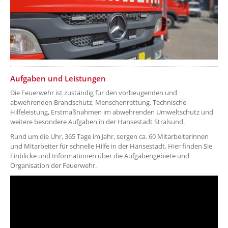
??? absaetzeOben[2]/titel ???
Aufgaben und Leistungen
Die Feuerwehr ist zuständig für den vorbeugenden und
abwehrenden Brandschutz, Menschenrettung, Technische
Hilfeleistung, Erstmaßnahmen im abwehrenden Umweltschutz und
weitere besondere Aufgaben in der Hansestadt Stralsund.
Rund um die Uhr, 365 Tage im Jahr, sorgen ca. 60 Mitarbeiterinnen
und Mitarbeiter für schnelle Hilfe in der Hansestadt. Hier finden Sie
Einblicke und Informationen über die Aufgabengebiete und
Organisation der Feuerwehr.