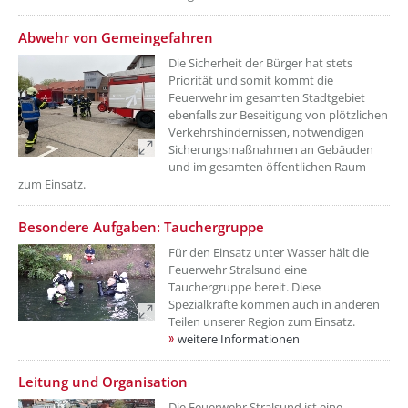
??? absaetzeOben[7]/titel ???
Abwehr von Gemeingefahren
Die Sicherheit der Bürger hat stets
Priorität und somit kommt die
Feuerwehr im gesamten Stadtgebiet
ebenfalls zur Beseitigung von plötzlichen
Verkehrshindernissen, notwendigen
Sicherungsmaßnahmen an Gebäuden
und im gesamten öffentlichen Raum
zum Einsatz.
??? absaetzeOben[8]/titel ???
Besondere Aufgaben: Tauchergruppe
Für den Einsatz unter Wasser hält die
Feuerwehr Stralsund eine
Tauchergruppe bereit. Diese
Spezialkräfte kommen auch in anderen
Teilen unserer Region zum Einsatz.
weitere Informationen
??? absaetzeOben[9]/titel ???
Leitung und Organisation
Die Feuerwehr Stralsund ist eine