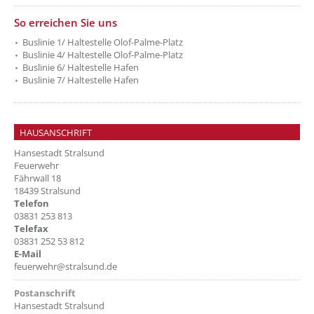
??? absaetzeUnten[6]/titel ???
So erreichen Sie uns
Buslinie 1/ Haltestelle Olof-Palme-Platz
Buslinie 4/ Haltestelle Olof-Palme-Platz
Buslinie 6/ Haltestelle Hafen
Buslinie 7/ Haltestelle Hafen
HAUSANSCHRIFT
Hansestadt Stralsund
Feuerwehr
Fährwall 18
18439 Stralsund
Telefon
03831 253 813
Telefax
03831 252 53 812
E-Mail
feuerwehr@stralsund.de
Postanschrift
Hansestadt Stralsund