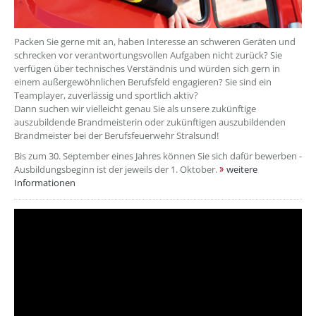
Packen Sie gerne mit an, haben Interesse an schweren Geräten und
schrecken vor verantwortungsvollen Aufgaben nicht zurück? Sie
verfügen über technisches Verständnis und würden sich gern in
einem außergewöhnlichen Berufsfeld engagieren? Sie sind ein
Teamplayer, zuverlässig und sportlich aktiv?
Dann suchen wir vielleicht genau Sie als unsere zukünftige
auszubildende Brandmeisterin oder zukünftigen auszubildenden
Brandmeister bei der Berufsfeuerwehr Stralsund!
Bis zum 30. September eines Jahres können Sie sich dafür bewerben -
Ausbildungsbeginn ist der jeweils der 1. Oktober.
weitere
Informationen
??? absaetzeUnten[2]/titel ???