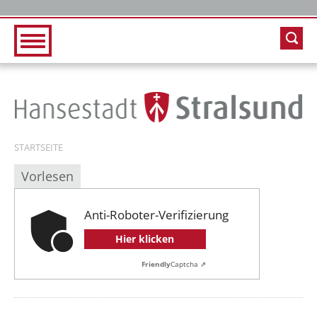
Zur Hauptnavigation
Zum Inhalt
STARTSEITE
Vorlesen
Anti-Roboter-Verifizierung
Hier klicken
Friendly
Captcha ⇗