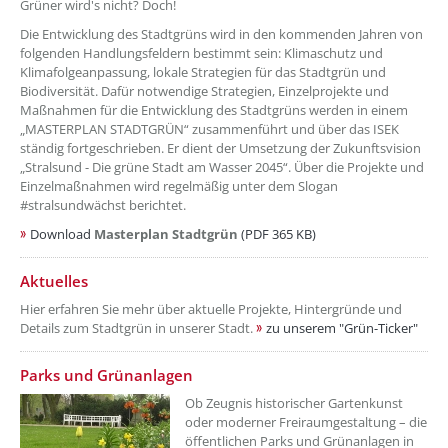
Grüner wird's nicht? Doch!
Die Entwicklung des Stadtgrüns wird in den kommenden Jahren von
folgenden Handlungsfeldern bestimmt sein: Klimaschutz und
Klimafolgeanpassung, lokale Strategien für das Stadtgrün und
Biodiversität. Dafür notwendige Strategien, Einzelprojekte und
Maßnahmen für die Entwicklung des Stadtgrüns werden in einem
„MASTERPLAN STADTGRÜN“ zusammenführt und über das ISEK
ständig fortgeschrieben. Er dient der Umsetzung der Zukunftsvision
„Stralsund - Die grüne Stadt am Wasser 2045“. Über die Projekte und
Einzelmaßnahmen wird regelmäßig unter dem Slogan
#stralsundwächst berichtet.
Download
Masterplan Stadtgrün
(PDF 365 KB)
??? absaetzeOben[2]/titel ???
Aktuelles
Hier erfahren Sie mehr über aktuelle Projekte, Hintergründe und
Details zum Stadtgrün in unserer Stadt.
zu unserem "Grün-Ticker"
??? absaetzeOben[3]/titel ???
Parks und Grünanlagen
Ob Zeugnis historischer Gartenkunst
oder moderner Freiraumgestaltung – die
öffentlichen Parks und Grünanlagen in