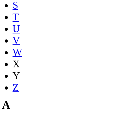
S
T
U
V
W
X
Y
Z
A