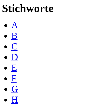
Stichworte
A
B
C
D
E
F
G
H