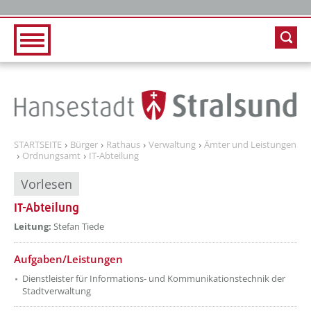
Zur Hauptnavigation
Zum Inhalt
STARTSEITE
Bürger
Rathaus
Verwaltung
Ämter und Leistungen
Ordnungsamt
IT-Abteilung
Vorlesen
IT-Abteilung
??? absaetzeOben[1]/titel ???
Leitung:
Stefan Tiede
??? absaetzeUnten[1]/titel ???
Aufgaben/Leistungen
Dienstleister für Informations- und Kommunikationstechnik der
Stadtverwaltung