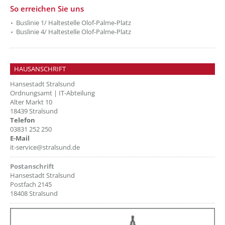
??? absaetzeUnten[2]/titel ???
So erreichen Sie uns
Buslinie 1/ Haltestelle Olof-Palme-Platz
Buslinie 4/ Haltestelle Olof-Palme-Platz
HAUSANSCHRIFT
Hansestadt Stralsund
Ordnungsamt | IT-Abteilung
Alter Markt 10
18439 Stralsund
Telefon
03831 252 250
E-Mail
it-service@stralsund.de
Postanschrift
Hansestadt Stralsund
Postfach 2145
18408 Stralsund