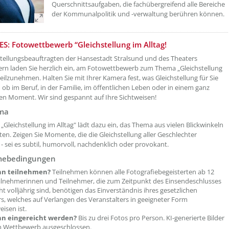
Querschnittsaufgaben, die fachübergreifend alle Bereiche
der Kommunalpolitik und -verwaltung berühren können.
etzeOben[2]/titel ???
S: Fotowettbewerb “Gleichstellung im Alltag!
stellungsbeauftragten der Hansestadt Stralsund und des Theaters
 laden Sie herzlich ein, am Fotowettbewerb zum Thema „Gleichstellung
teilzunehmen. Halten Sie mit Ihrer Kamera fest, was Gleichstellung für Sie
 ob im Beruf, in der Familie, im öffentlichen Leben oder in einem ganz
en Moment. Wir sind gespannt auf Ihre Sichtweisen!
ma
„Gleichstellung im Alltag" lädt dazu ein, das Thema aus vielen Blickwinkeln
ten. Zeigen Sie Momente, die die Gleichstellung aller Geschlechter
n - sei es subtil, humorvoll, nachdenklich oder provokant.
mebedingungen
nn teilnehmen?
Teilnehmen können alle Fotografiebegeisterten ab 12
eilnehmerinnen und Teilnehmer, die zum Zeitpunkt des Einsendeschlusses
ht volljährig sind, benötigen das Einverständnis ihres gesetzlichen
rs, welches auf Verlangen des Veranstalters in geeigneter Form
isen ist.
n eingereicht werden?
Bis zu drei Fotos pro Person. KI-generierte Bilder
m Wettbewerb ausgeschlossen.