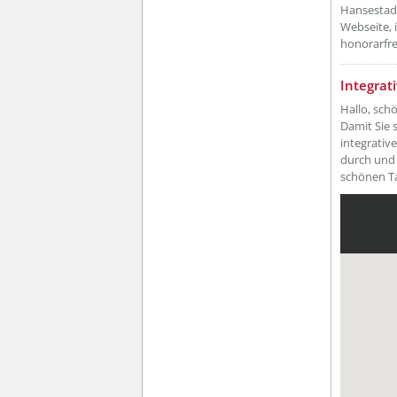
Hansestadt
Webseite, 
honorarfrei
??? absa
Integrat
Hallo, sch
Damit Sie 
integrativ
durch und 
schönen Ta