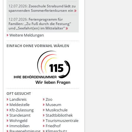
12.07.2026:
Zooschule Stralsund lädt zu
spannenden Sommerferienkursen ein
12.07.2026:
Ferienprogramm für
Familien: „Zu Fuß durch die Festung"
und „Seefahrt(en) im Mittelalter"
Weitere Meldungen
EINFACH OHNE VORWAHL WÄHLEN
OFT GESUCHT
Landkreis
Zoo
Meldestelle
Museum
Kfz-Zulassung
Musikschule
Standesamt
Stadtbibliothek
Wohngeld
Tourismuszentrale
Immobilien
Friedhof
Baugenehmigung
Klimaschutz