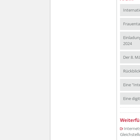
Internat
Frauenta
Einladun
Einl
2024
Der 8. M
Rückblic
Eine "In
Eine digi
??? absa
Weiterf
Internet
Gleichste