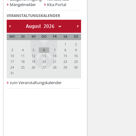
Mängelmelder
Kita-Portal
VERANSTALTUNGSKALENDER
August
MO
DI
MI
DO
FR
SA
SO
1
2
3
4
5
6
7
8
9
10
11
12
13
14
15
16
17
18
19
20
21
22
23
24
25
26
27
28
29
30
31
zum Veranstaltungskalender