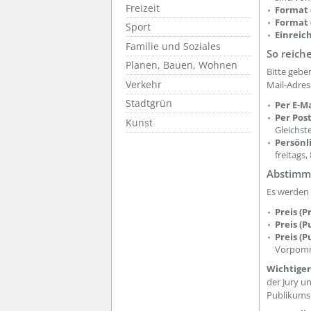
Freizeit
Format (
Format 
Sport
Einreich
Familie und Soziales
So reiche
Planen, Bauen, Wohnen
Bitte gebe
Verkehr
Mail-Adre
Stadtgrün
Per E-Ma
Per Post
Kunst
Gleichst
Persönl
freitags,
Abstimm
Es werden 
Preis (P
Preis (P
Preis (
Vorpom
Wichtiger
der Jury un
Publikumsk