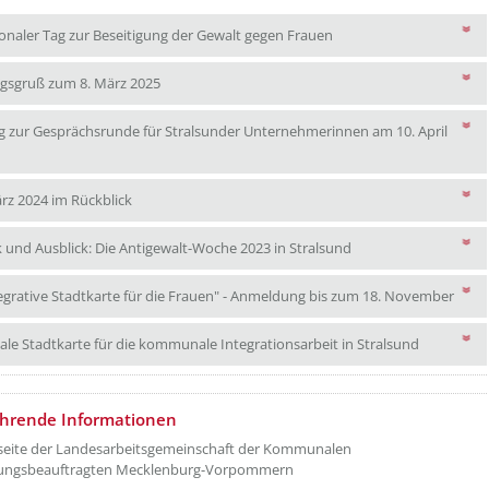
Internationaler Tag zur
ionaler Tag zur Beseitigung der Gewalt gegen Frauen
Frauentagsgruß zum 8. März 2025
gsgruß zum 8. März 2025
g zur Gesprächsrunde für Stralsunder Unternehmerinnen am 10. April
adung zur Gesprächsrunde für Stralsunder Unternehmerinnen am 10. April 
Der 8. März 2024 im Rückblick
ärz 2024 im Rückblick
Rückblick und Ausbli
k und Ausblick: Die Antigewalt-Woche 2023 in Stralsund
Eine 
tegrative Stadtkarte für die Frauen" - Anmeldung bis zum 18. November
Eine digit
tale Stadtkarte für die kommunale Integrationsarbeit in Stralsund
etzeUnten[1]/titel ???
ührende Informationen
seite der Landesarbeitsgemeinschaft der Kommunalen
llungsbeauftragten Mecklenburg-Vorpommern