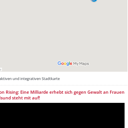
aktiven und integrativen Stadtkarte
etzeOben[4]/titel ???
ion Rising: Eine Milliarde erhebt sich gegen Gewalt an Frauen
lsund steht mit auf!