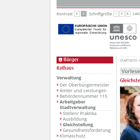
Zur Hauptnavigation
Zum Inhalt
Lei
Kontrast
Schriftgröße
K
K
K
K
K
Bürger
STARTSEITE
Rathaus
Vorles
Verwaltung
Gleichst
Der Oberbürgermeister
Ämter und Leistungen
Behördennummer 115
Arbeitgeber
Stadtverwaltung
Stellen/ Praktika
Ausbildung
Gleichstellung
Gesundheitsförderung
Klimaschutz