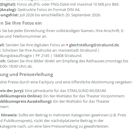
Digital):
Fotos als JPG- oder PNG-Datei mit maximal 10 MB pro Bild.
(Analog):
Gedruckte Fotos im Format DIN A4.
ungsfrist:
Juli 2026 bis einschließlich 20. September 2026.
n Sie Ihre Fotos ein
n Sie bei jeder Einreichung Ihren vollständigen Namen, Ihre Anschrift, E-
sse und Telefonnummer an.
il:
Senden Sie Ihre digitalen Fotos an
gleichstellung@stralsund.de
.
:
Schicken Sie Ihre Ausdrucke an: Hansestadt Stralsund |
ellungsbeauftragte | PF 2145 | 18408 Stralsund.
ich:
Geben Sie Ihre Bilder direkt am Empfang des Rathauses (montags bis
 8:00–18:00 Uhr) ab.
ung und Preisverleihung
drei Preise durch eine Fachjury und eine öffentliche Abstimmung vergeben:
reis der Jury):
Eine Jahreskarte für das STRALSUND MUSEUM
ublikumspreis Online):
Ein 6er-Wahlabo für das Theater Vorpommern
Publikumspreis Ausstellung):
Ein 6er-Wahlabo für das Theater
mern
 Hinweis:
Sollte ein Beitrag in mehreren Kategorien gewinnen (z.B. Preis
d Publikumspreis), rückt der nächstplatzierte Beitrag in der
ategorie nach, um eine faire Preisverteilung zu gewährleisten.