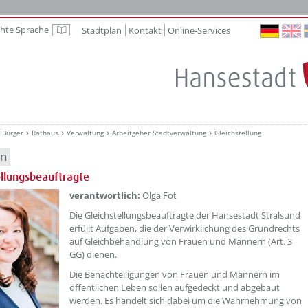
chte Sprache
Stadtplan
Kontakt
Online-Services
Leichte Sprache
Bürger
Rathaus
Verwaltung
Arbeitgeber Stadtverwaltung
Gleichstellung
en
ellungsbeauftragte
??? absaetzeOben[1]/titel ???
verantwortlich:
Olga Fot
Die Gleichstellungsbeauftragte der Hansestadt Stralsund
erfüllt Aufgaben, die der Verwirklichung des Grundrechts
auf Gleichbehandlung von Frauen und Männern (Art. 3
GG) dienen.
Die Benachteiligungen von Frauen und Männern im
öffentlichen Leben sollen aufgedeckt und abgebaut
werden. Es handelt sich dabei um die Wahrnehmung von