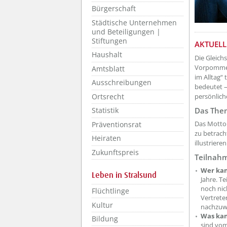
Bürgerschaft
Städtische Unternehmen
und Beteiligungen |
Stiftungen
??? absa
AKTUELLE
Haushalt
Die Gleich
Vorpommern
Amtsblatt
im Alltag“ 
Ausschreibungen
bedeutet –
Ortsrecht
persönlich
Das The
Statistik
Das Motto 
Präventionsrat
zu betrach
Heiraten
illustriere
Zukunftspreis
Teilnah
Wer ka
Leben in Stralsund
Jahre. T
noch nic
Flüchtlinge
Vertrete
Kultur
nachzuwe
Was kan
Bildung
sind vo