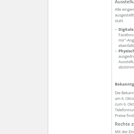
Ausstell
Alle einge
ausgestell
statt.
Digitale
Facebook
mir"-Ang
ebenfall
Physisc
ausgedru
Ausstell
abstimm
Bekanntg
Die Bekann
am 6. Okto
zum 6. Okt
Telefonnum
Preise fin
Rechte z
Mit der Ei