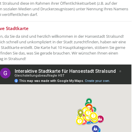
 Stralsund diese im Rahmen ihrer Öffentlichkeitsarbeit (z.B. auf der
in sozialen Medien und Druckerzeugnissen) unter Nennung Ihres Namens
 veröffentlichen darf.
etzeOben[3]/titel ???
ive Stadtkarte
ön, da Sie da sind und herzlich willkommen in der Hansestadt Stralsund!
sich schnell und unkompliziert in der Stadt zurechtfinden, haben wir eine
e Stadtkarte erstellt. Die Karte hat 10 Hauptkategorien, stöbern Sie gerne
finden Sie das, was Sie gerade brauchen. Wir wünschen Ihnen einen
g in Stralsund!