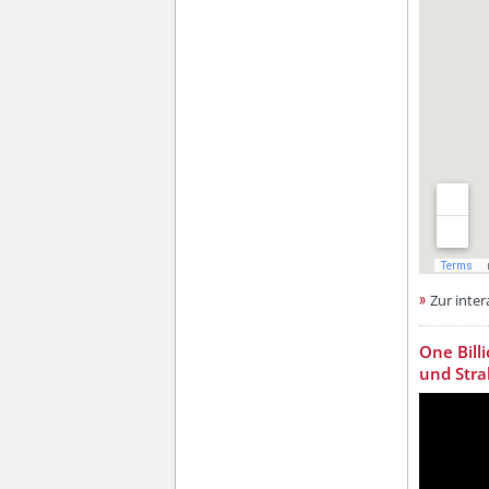
Zur inter
??? absa
One Bill
und Stra