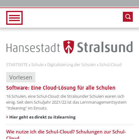
Zur Hauptnavigation
Zum Inhalt
STARTSEITE
Schule
Digitalisierung der Schulen
Schul-Cloud
Vorlesen
Software: Eine Cloud-Lösung für alle Schulen
??? absaetzeOben[1]/titel ???
16 Schulen, eine Schul-Cloud: die Stralsunder Schulen waren sich
einig. Seit dem Schuljahr 2021/22 ist das Lernmanagementsystem
"itsleaning" im Einsatz.
Hier geht es direkt zu itslearning
??? absaetzeUnten[1]/titel ???
Wie nutze ich die Schul-Cloud? Schulungen zur Schul-
Cloud