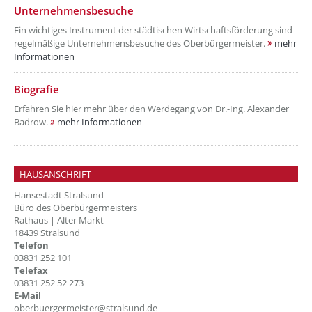
??? absaetzeOben[4]/titel ???
Unternehmensbesuche
Ein wichtiges Instrument der städtischen Wirtschaftsförderung sind
regelmäßige Unternehmensbesuche des
Oberbürgermeister.
mehr
Informationen
??? absaetzeOben[5]/titel ???
Biografie
Erfahren Sie hier mehr über den Werdegang von Dr.-Ing. Alexander
Badrow.
mehr Informationen
HAUSANSCHRIFT
Hansestadt Stralsund
Büro des Oberbürgermeisters
Rathaus | Alter Markt
18439 Stralsund
Telefon
03831 252 101
Telefax
03831 252 52 273
E-Mail
oberbuergermeister@stralsund.de