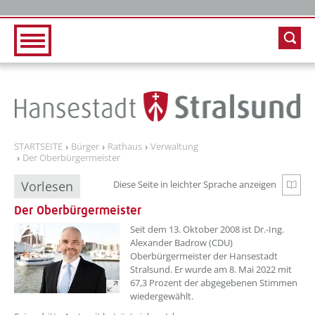
Zur Hauptnavigation
Zum Inhalt
STARTSEITE
Bürger
Rathaus
Verwaltung
Der Oberbürgermeister
Vorlesen
Diese Seite in leichter Sprache anzeigen
Zur e
Der Oberbürgermeister
??? absaetzeOben[1]/titel ???
Seit dem 13. Oktober 2008 ist Dr.-Ing.
Alexander Badrow (CDU)
Oberbürgermeister der Hansestadt
Stralsund. Er wurde am 8. Mai 2022 mit
67,3 Prozent der abgegebenen Stimmen
wiedergewählt.