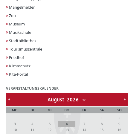
Mängelmelder
Zoo
Museum
Musikschule
Stadtbibliothek
Tourismuszentrale
Friedhof
Klimaschutz
Kita-Portal
VERANSTALTUNGSKALENDER
August
MO
DI
MI
DO
FR
SA
SO
1
2
3
4
5
6
7
8
9
10
11
12
13
14
15
16