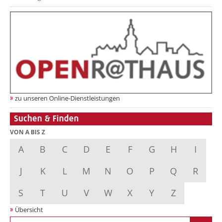
zu unseren Online-Dienstleistungen
Suchen & Finden
VON A BIS Z
A
B
C
D
E
F
G
H
I
J
K
L
M
N
O
P
Q
R
S
T
U
V
W
X
Y
Z
Übersicht