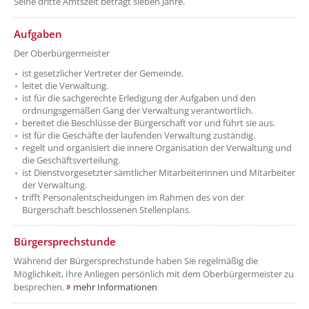
Seine dritte Amtszeit beträgt sieben Jahre.
??? absaetzeOben[2]/titel ???
Aufgaben
Der Oberbürgermeister
ist gesetzlicher Vertreter der Gemeinde.
leitet die Verwaltung.
ist für die sachgerechte Erledigung der Aufgaben und den
ordnungsgemäßen Gang der Verwaltung verantwortlich.
bereitet die Beschlüsse der Bürgerschaft vor und führt sie aus.
ist für die Geschäfte der laufenden Verwaltung zuständig.
regelt und organisiert die innere Organisation der Verwaltung und
die Geschäftsverteilung.
ist Dienstvorgesetzter sämtlicher Mitarbeiterinnen und Mitarbeiter
der Verwaltung.
trifft Personalentscheidungen im Rahmen des von der
Bürgerschaft beschlossenen Stellenplans.
??? absaetzeOben[3]/titel ???
Bürgersprechstunde
Während der Bürgersprechstunde haben Sie regelmäßig die
Möglichkeit, Ihre Anliegen persönlich mit dem Oberbürgermeister zu
besprechen.
mehr Informationen