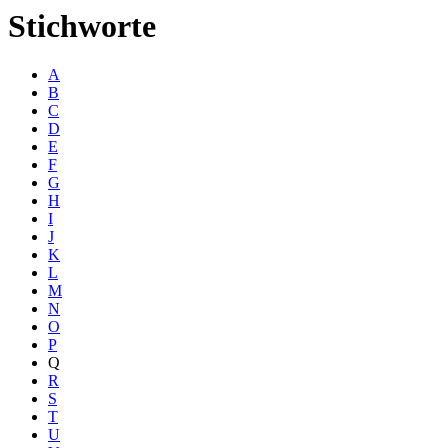
Stichworte
A
B
C
D
E
F
G
H
I
J
K
L
M
N
O
P
Q
R
S
T
U