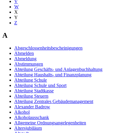
V
W
X
Y
Z
A
Abgeschlossenheitsbescheinigungen
Abmelden
Abmeldung
Abstimmungen
Abteilung Geschäfts- und Anlagenbuchhaltung
Abteilung Haushalts- und Finanzplanung
Abteilung Schule
Abteilung Schule und Sport
Abteilung Stadtkasse
Abteilung Steuern
Abteilung Zentrales Gebäudemanagement
Alexander Badrow
Alkohol
Alkoholausschank
Allgemeine Ordnungsangelegenheiten
Altersjubiläum