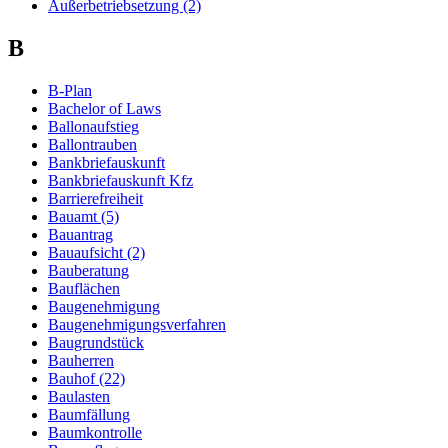
Außerbetriebsetzung (2)
B
B-Plan
Bachelor of Laws
Ballonaufstieg
Ballontrauben
Bankbriefauskunft
Bankbriefauskunft Kfz
Barrierefreiheit
Bauamt (5)
Bauantrag
Bauaufsicht (2)
Bauberatung
Bauflächen
Baugenehmigung
Baugenehmigungsverfahren
Baugrundstück
Bauherren
Bauhof (22)
Baulasten
Baumfällung
Baumkontrolle