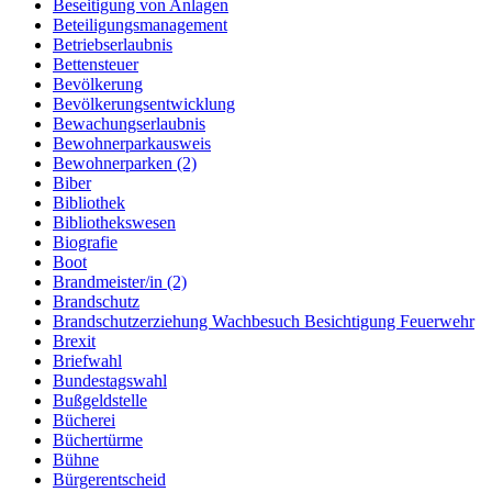
Beseitigung von Anlagen
Beteiligungsmanagement
Betriebserlaubnis
Bettensteuer
Bevölkerung
Bevölkerungsentwicklung
Bewachungserlaubnis
Bewohnerparkausweis
Bewohnerparken (2)
Biber
Bibliothek
Bibliothekswesen
Biografie
Boot
Brandmeister/in (2)
Brandschutz
Brandschutzerziehung Wachbesuch Besichtigung Feuerwehr
Brexit
Briefwahl
Bundestagswahl
Bußgeldstelle
Bücherei
Büchertürme
Bühne
Bürgerentscheid