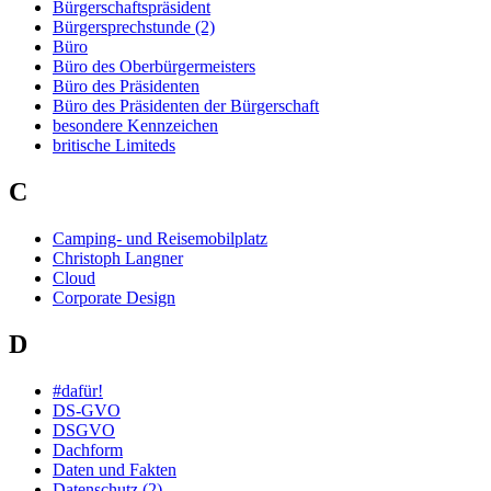
Bürgerschaftspräsident
Bürgersprechstunde (2)
Büro
Büro des Oberbürgermeisters
Büro des Präsidenten
Büro des Präsidenten der Bürgerschaft
besondere Kennzeichen
britische Limiteds
C
Camping- und Reisemobilplatz
Christoph Langner
Cloud
Corporate Design
D
#dafür!
DS-GVO
DSGVO
Dachform
Daten und Fakten
Datenschutz (2)