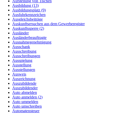
Aufstellung von Tischen
Ausbildung (13)
Ausbildungsplatz (9)
Ausfuhrkennzeichen
Ausgleichsbeiträge
Auskunftsersuchen aus dem Gewerberegister
Auskunftssperre (2)
Ausländer
Ausländerbeauftragte
Ausnahmegenehmigung
Ausschank
Ausschreibung
Ausschreibungen
Ausspielung
Ausstellung
Ausstellungen
Ausweis
Auszeichnung
Auszubildende
Auszubildender
Auto abmelden
Auto anmelden (2)
Auto ummelden
Auto umschreiben
Automatensteuer