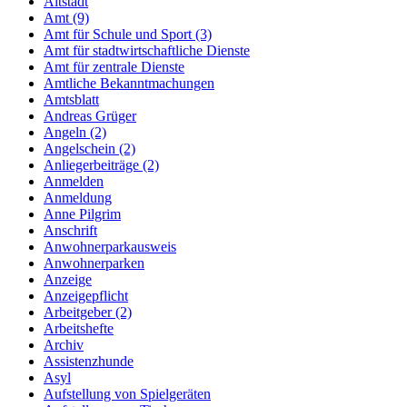
Altstadt
Amt (9)
Amt für Schule und Sport (3)
Amt für stadtwirtschaftliche Dienste
Amt für zentrale Dienste
Amtliche Bekanntmachungen
Amtsblatt
Andreas Grüger
Angeln (2)
Angelschein (2)
Anliegerbeiträge (2)
Anmelden
Anmeldung
Anne Pilgrim
Anschrift
Anwohnerparkausweis
Anwohnerparken
Anzeige
Anzeigepflicht
Arbeitgeber (2)
Arbeitshefte
Archiv
Assistenzhunde
Asyl
Aufstellung von Spielgeräten