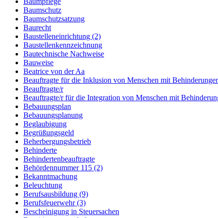
Baumpflege
Baumschutz
Baumschutzsatzung
Baurecht
Baustelleneinrichtung (2)
Baustellenkennzeichnung
Bautechnische Nachweise
Bauweise
Beatrice von der Aa
Beauftragte für die Inklusion von Menschen mit Behinderunge
Beauftragte/r
Beauftragte/r für die Integration von Menschen mit Behinderu
Bebauungsplan
Bebauungsplanung
Beglaubigung
Begrüßungsgeld
Beherbergungsbetrieb
Behinderte
Behindertenbeauftragte
Behördennummer 115 (2)
Bekanntmachung
Beleuchtung
Berufsausbildung (9)
Berufsfeuerwehr (3)
Bescheinigung in Steuersachen