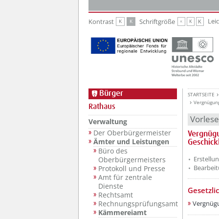
Zur Hauptnavigation
Zum Inhalt
Lei
Kontrast
Schriftgröße
K
K
K
K
K
Bürger
STARTSEITE
Vergnügung
Rathaus
Vorles
Verwaltung
Der Oberbürgermeister
Vergnügu
Ämter und Leistungen
Geschick
Büro des
Erstellu
Oberbürgermeisters
Bearbeit
Protokoll und Presse
Amt für zentrale
Dienste
Gesetzli
Rechtsamt
Vergnügu
Rechnungsprüfungsamt
Kämmereiamt