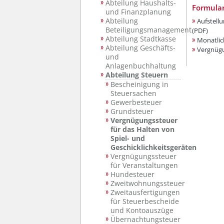
Abteilung Haushalts-
Formula
und Finanzplanung
Abteilung
Aufstell
Beteiligungsmanagement
(PDF)
Abteilung Stadtkasse
Monatlic
Abteilung Geschäfts-
Vergnügu
und
Anlagenbuchhaltung
Abteilung Steuern
Bescheinigung in
Steuersachen
Gewerbesteuer
Grundsteuer
Vergnügungssteuer
für das Halten von
Spiel- und
Geschicklichkeitsgeräten
Vergnügungssteuer
für Veranstaltungen
Hundesteuer
Zweitwohnungssteuer
Zweitausfertigungen
für Steuerbescheide
und Kontoauszüge
Übernachtungsteuer