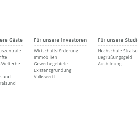
ere Gäste
Für unsere Investoren
Für unsere Stud
uszentrale
Wirtschaftsförderung
Hochschule Strals
nfte
Immobilien
Begrüßungsgeld
Welterbe
Gewerbegebiete
Ausbildung
Existenzgründung
lsund
Volkswerft
tralsund