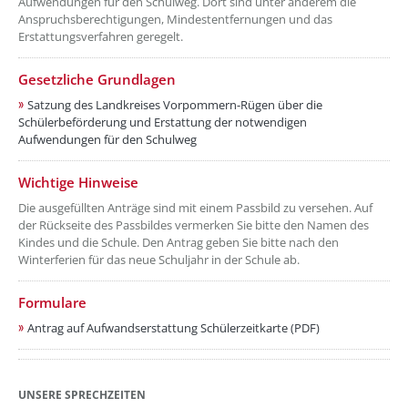
Aufwendungen für den Schulweg. Dort sind unter anderem die
Anspruchsberechtigungen, Mindestentfernungen und das
Erstattungsverfahren geregelt.
??? absaetzeOben[2]/titel ???
Gesetzliche Grundlagen
Satzung des Landkreises Vorpommern-Rügen über die
Schülerbeförderung und Erstattung der notwendigen
Aufwendungen für den Schulweg
??? absaetzeOben[3]/titel ???
Wichtige Hinweise
Die ausgefüllten Anträge sind mit einem Passbild zu versehen. Auf
der Rückseite des Passbildes vermerken Sie bitte den Namen des
Kindes und die Schule. Den Antrag geben Sie bitte nach den
Winterferien für das neue Schuljahr in der Schule ab.
??? absaetzeOben[4]/titel ???
Formulare
Antrag auf Aufwandserstattung Schülerzeitkarte (PDF)
UNSERE SPRECHZEITEN