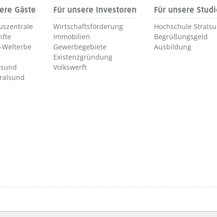
ere Gäste
Für unsere Investoren
Für unsere Stud
uszentrale
Wirtschaftsförderung
Hochschule Strals
nfte
Immobilien
Begrüßungsgeld
Welterbe
Gewerbegebiete
Ausbildung
Existenzgründung
lsund
Volkswerft
tralsund