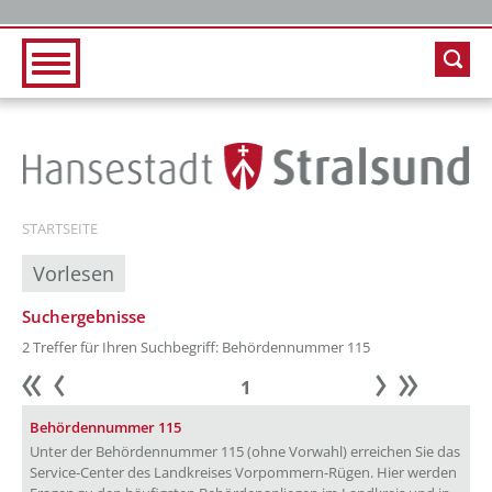
Zur Hauptnavigation
Zum Inhalt
STARTSEITE
Vorlesen
Suchergebnisse
2 Treffer für Ihren Suchbegriff: Behördennummer 115
1
Anfang
zurück
weiter
Ende
Behördennummer 115
Unter der Behördennummer 115 (ohne Vorwahl) erreichen Sie das
Service-Center des Landkreises Vorpommern-Rügen. Hier werden