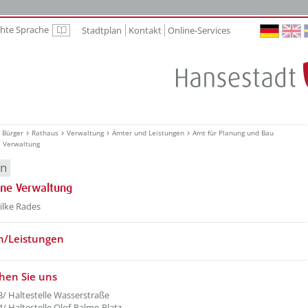
chte Sprache
Stadtplan
Kontakt
Online-Services
Leichte Sprache
Bürger
Rathaus
Verwaltung
Ämter und Leistungen
Amt für Planung und Bau
e Verwaltung
en
ine Verwaltung
etzeOben[1]/titel ???
ilke Rades
n/Leistungen
etzeUnten[1]/titel ???
chen Sie uns
 3/ Haltestelle Wasserstraße
4/ Haltestelle Olof-Palme-Platz