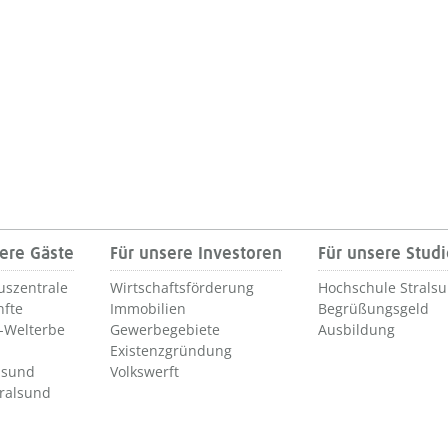
ere Gäste
Für unsere Investoren
Für unsere Stud
uszentrale
Wirtschaftsförderung
Hochschule Strals
nfte
Immobilien
Begrüßungsgeld
Welterbe
Gewerbegebiete
Ausbildung
Existenzgründung
lsund
Volkswerft
tralsund