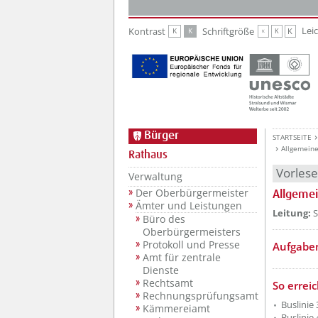
Zur Hauptnavigation
Zum Inhalt
Lei
Kontrast
Schriftgröße
K
K
K
K
K
Bürger
STARTSEITE
Allgemein
Rathaus
Vorles
Verwaltung
Der Oberbürgermeister
Allgeme
Ämter und Leistungen
??? absa
Leitung:
S
Büro des
Oberbürgermeisters
Protokoll und Presse
Aufgabe
Amt für zentrale
Dienste
Rechtsamt
??? absa
So errei
Rechnungsprüfungsamt
Buslinie
Kämmereiamt
Buslinie 