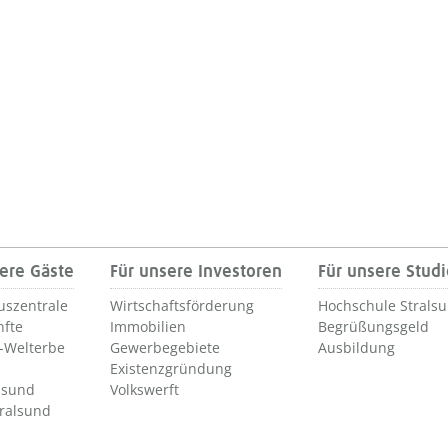
ere Gäste
Für unsere Investoren
Für unsere Stud
uszentrale
Wirtschaftsförderung
Hochschule Strals
nfte
Immobilien
Begrüßungsgeld
Welterbe
Gewerbegebiete
Ausbildung
Existenzgründung
lsund
Volkswerft
tralsund