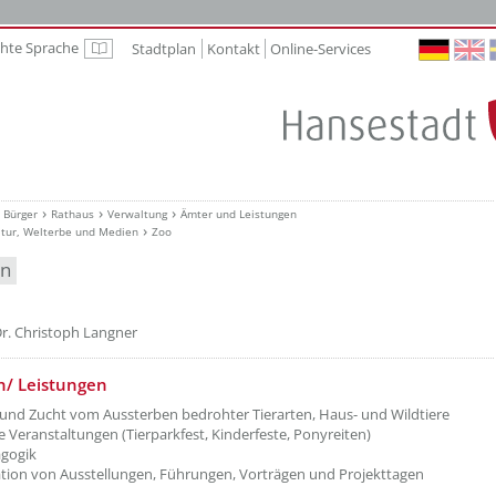
chte Sprache
Stadtplan
Kontakt
Online-Services
Leichte Sprache
Bürger
Rathaus
Verwaltung
Ämter und Leistungen
ltur, Welterbe und Medien
Zoo
en
r. Christoph Langner
n/ Leistungen
und Zucht vom Aussterben bedrohter Tierarten, Haus- und Wildtiere
le Veranstaltungen (Tierparkfest, Kinderfeste, Ponyreiten)
gogik
tion von Ausstellungen, Führungen, Vorträgen und Projekttagen