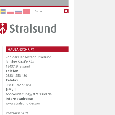
HAUSANSCHRIFT
Zoo der Hansestadt Stralsund
Barther Straße 57a
18437 Stralsund
Telefon
03831 253 480
Telefax
03831 252 53 481
E-Mail
zoo-verwaltung@stralsund.de
Internetadresse
www.stralsund.de/zoo
Postanschrift