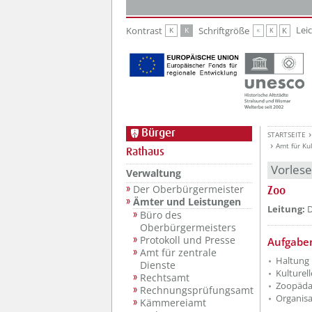
Zur Hauptnavigation
Zum Inhalt
Lei
Kontrast
Schriftgröße
K
K
K
K
K
Bürger
STARTSEITE
Amt für Ku
Rathaus
Vorles
Verwaltung
Der Oberbürgermeister
Zoo
Ämter und Leistungen
Leitung:
D
Büro des
Oberbürgermeisters
Protokoll und Presse
Aufgabe
Amt für zentrale
Haltung 
Dienste
Kulturel
Rechtsamt
Zoopäda
Rechnungsprüfungsamt
Organisa
Kämmereiamt