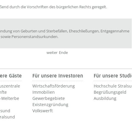
ßend durch die Vorschriften des bürgerlichen Rechts geregelt.
rkundung von Geburten und Sterbefällen, Eheschließungen, Entgegennahme
 sowie Personenstandsurkunden.
weiter
Ende
ere Gäste
Für unsere Investoren
Für unsere Stud
uszentrale
Wirtschaftsförderung
Hochschule Strals
nfte
Immobilien
Begrüßungsgeld
Welterbe
Gewerbegebiete
Ausbildung
Existenzgründung
lsund
Volkswerft
tralsund