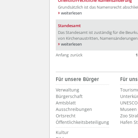
Öffentlich-rechtliche Namensänderung
Grundsätzlich ist das Namensrecht abschlie
weiterlesen
Standesamt
Das Standesamt ist zuständig für die Beu
von Kirchenaustritten, Namensänderungen
weiterlesen
Anfang
zurück
1
Für unsere Bürger
Für uns
Verwaltung
Tourism
Bürgerschaft
Unterkü
Amtsblatt
UNESCO-
Ausschreibungen
Museen
Ortsrecht
Zoo Stra
Öffentlichkeitsbeteiligung
Hafen S
Kultur