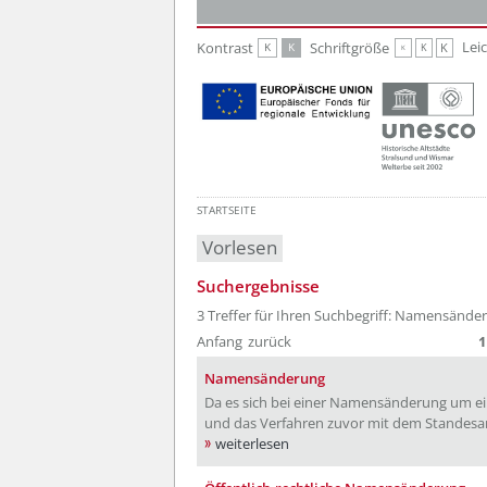
Zur Hauptnavigation
Zum Inhalt
Lei
Kontrast
Schriftgröße
K
K
K
K
K
STARTSEITE
Vorlesen
Suchergebnisse
3 Treffer für Ihren Suchbegriff: Namensände
Anfang
zurück
1
Namensänderung
Da es sich bei einer Namensänderung um ein
und das Verfahren zuvor mit dem Standesa
weiterlesen