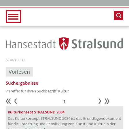
Zur Hauptnavigation
Zum Inhalt
STARTSEITE
Vorlesen
Suchergebnisse
7 Treffer für Ihren Suchbegriff: Kultur
1
Anfang
zurück
weiter
Ende
Kulturkonzept STRALSUND 2034
Das Kulturkonzept STRALSUND 2034 ist das Grundlagendokument
für die Förderung und Entwicklung von Kunst und Kultur in der