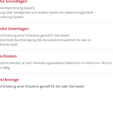
che Grundlagen
Gewerbeordnung (GewO)
ng über Spielgeräte und andere Spiele mit Gewinnmöglichkeit –
ordnung (SpielV)
liche Unterlagen
uf Erteilung einer Erlaubnis gemäß § 33d GewO
lichkeitsbescheinigung des Bundeskriminalamtes für das zu
ltende Spiel
n/Kosten
laubnis werden je nach Verwaltungsaufwand Gebühren in Höhe von 74 Euro
 fällig.
re/Anträge
uf Erteilung einer Erlaubnis gemäß §§ 33c oder 33d GewO