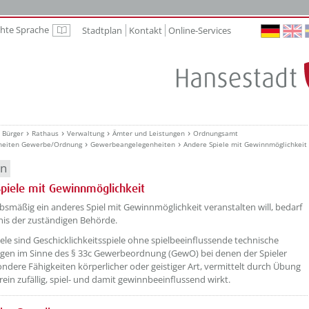
chte Sprache
Stadtplan
Kontakt
Online-Services
Leichte Sprache
Bürger
Rathaus
Verwaltung
Ämter und Leistungen
Ordnungsamt
heiten Gewerbe/Ordnung
Gewerbeangelegenheiten
Andere Spiele mit Gewinnmöglichkeit
en
piele mit Gewinnmöglichkeit
smäßig ein anderes Spiel mit Gewinnmöglichkeit veranstalten will, bedarf
nis der zuständigen Behörde.
ele sind Geschicklichkeitsspiele ohne spielbeeinflussende technische
gen im Sinne des § 33c Gewerbeordnung (GewO) bei denen der Spieler
ndere Fähigkeiten körperlicher oder geistiger Art, vermittelt durch Übung
rein zufällig, spiel- und damit gewinnbeeinflussend wirkt.