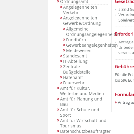
Gesetzli
Ordnungsamt
Angelegenheiten
§ 33 d 
Verkehr
Verordnu
Angelegenheiten
Spielver
Gewerbe/Ordnung
Allgemeine
Erforder
Ordnungsangelegenheiten
Fundbüro
Antrag a
Gewerbeangelegenheiten
Unbedenk
Meldewesen
veransta
Standesamt
IT-Abteilung
Gebühre
Zentrale
Bußgeldstelle
Für die Er
Hafenamt
bis 596 Euro
Feuerwehr
Amt für Kultur,
Welterbe und Medien
Formula
Amt für Planung und
Antrag a
Bau
Amt für Schule und
Sport
Amt für Wirtschaft und
Tourismus
Datenschutzbeauftragter