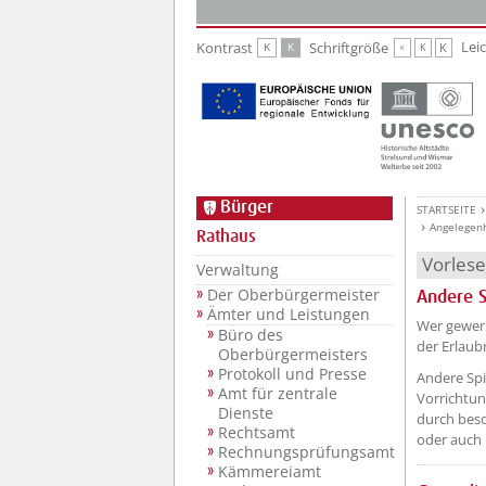
Zur Hauptnavigation
Zum Inhalt
Lei
Kontrast
Schriftgröße
K
K
K
K
K
Bürger
STARTSEITE
Angelegen
Rathaus
Vorles
Verwaltung
Der Oberbürgermeister
Andere S
Ämter und Leistungen
Wer gewerb
Büro des
der Erlaub
Oberbürgermeisters
Protokoll und Presse
Andere Spi
Amt für zentrale
Vorrichtun
Dienste
durch beso
Rechtsamt
oder auch 
Rechnungsprüfungsamt
Kämmereiamt