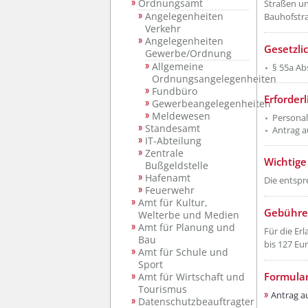
Ordnungsamt
Straßen un
Angelegenheiten
Bauhofstra
Verkehr
Angelegenheiten
Gesetzli
Gewerbe/Ordnung
Allgemeine
§ 55a Ab
Ordnungsangelegenheiten
Fundbüro
Erforder
Gewerbeangelegenheiten
Meldewesen
Personal
Standesamt
Antrag a
IT-Abteilung
Zentrale
Wichtige
Bußgeldstelle
Hafenamt
Die entspr
Feuerwehr
Amt für Kultur,
Gebühre
Welterbe und Medien
Amt für Planung und
Für die Er
Bau
bis 127 Euro
Amt für Schule und
Sport
Formula
Amt für Wirtschaft und
Tourismus
Antrag au
Datenschutzbeauftragter