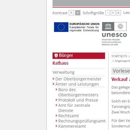
Zur Hauptnavigation
Zum Inhalt
Lei
Kontrast
Schriftgröße
K
K
K
K
K
Bürger
STARTSEITE
Angelegen
Rathaus
Vorles
Verwaltung
Der Oberbürgermeister
Verkauf
Ämter und Leistungen
Das gelege
Büro des
besonderem
Oberbürgermeisters
Protokoll und Presse
Solch ein 
Amt für zentrale
Tannengrün
Dienste
Zwei Woche
Rechtsamt
Für den Ve
Rechnungsprüfungsamt
Sondernut
Kämmereiamt