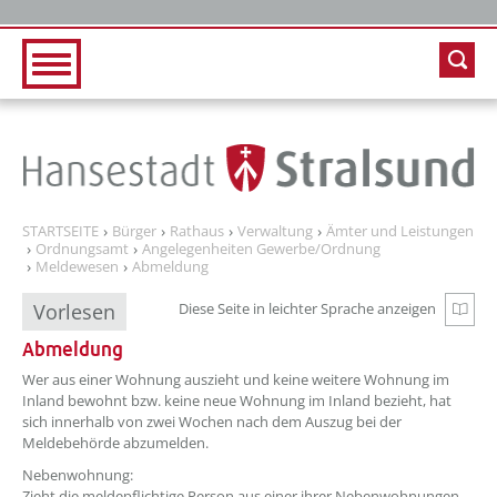
Zur Hauptnavigation
Zum Inhalt
STARTSEITE
Bürger
Rathaus
Verwaltung
Ämter und Leistungen
Ordnungsamt
Angelegenheiten Gewerbe/Ordnung
Meldewesen
Abmeldung
Vorlesen
Diese Seite in leichter Sprache anzeigen
Zur e
Abmeldung
Wer aus einer Wohnung auszieht und keine weitere Wohnung im
Inland bewohnt bzw. keine neue Wohnung im Inland bezieht, hat
sich innerhalb von zwei Wochen nach dem Auszug bei der
Meldebehörde abzumelden.
Nebenwohnung:
Zieht die meldepflichtige Person aus einer ihrer Nebenwohnungen