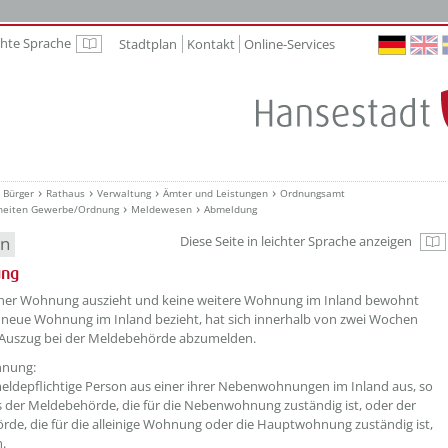
chte Sprache
Stadtplan
Kontakt
Online-Services
Leichte Sprache
Bürger
Rathaus
Verwaltung
Ämter und Leistungen
Ordnungsamt
heiten Gewerbe/Ordnung
Meldewesen
Abmeldung
en
Diese Seite in leichter Sprache anzeigen
Zu
ung
iner Wohnung auszieht und keine weitere Wohnung im Inland bewohnt
 neue Wohnung im Inland bezieht, hat sich innerhalb von zwei Wochen
Auszug bei der Meldebehörde abzumelden.
nung:
meldepflichtige Person aus einer ihrer Nebenwohnungen im Inland aus, so
es der Meldebehörde, die für die Nebenwohnung zuständig ist, oder der
de, die für die alleinige Wohnung oder die Hauptwohnung zuständig ist,
n.