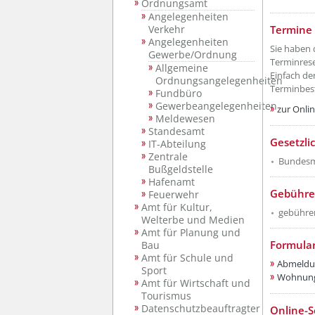
Ordnungsamt
Angelegenheiten
Termine 
Verkehr
Angelegenheiten
Sie haben 
Gewerbe/Ordnung
Terminrese
Allgemeine
Einfach de
Ordnungsangelegenheiten
Terminbes
Fundbüro
Gewerbeangelegenheiten
zur Onli
Meldewesen
Standesamt
Gesetzli
IT-Abteilung
Zentrale
Bundesm
Bußgeldstelle
Hafenamt
Gebühre
Feuerwehr
Amt für Kultur,
gebühren
Welterbe und Medien
Amt für Planung und
Formula
Bau
Amt für Schule und
Abmeldu
Sport
Wohnungs
Amt für Wirtschaft und
Tourismus
Datenschutzbeauftragter
Online-S