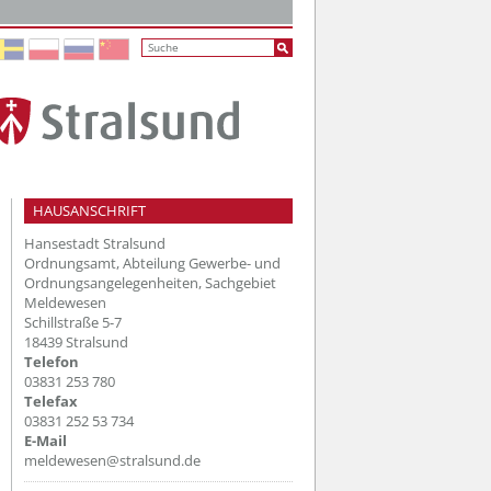
HAUSANSCHRIFT
Hansestadt Stralsund
Ordnungsamt, Abteilung Gewerbe- und
r einfachen Variante
Ordnungsangelegenheiten, Sachgebiet
Meldewesen
Schillstraße 5-7
18439 Stralsund
Telefon
03831 253 780
Telefax
03831 252 53 734
E-Mail
meldewesen@stralsund.de