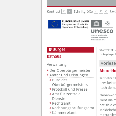
Zur Hauptnavigation
Zum Inhalt
Lei
Kontrast
Schriftgröße
K
K
K
K
K
Bürger
STARTSEITE
Angelegen
Rathaus
Vorles
Verwaltung
Der Oberbürgermeister
Abmeld
Ämter und Leistungen
Wer aus e
Büro des
bzw. keine
Oberbürgermeisters
nach dem 
Protokoll und Presse
Amt für zentrale
Nebenwoh
Dienste
Zieht die 
Rechtsamt
hat sie di
Rechnungsprüfungsamt
Meldebehör
Kämmereiamt
mitzuteile