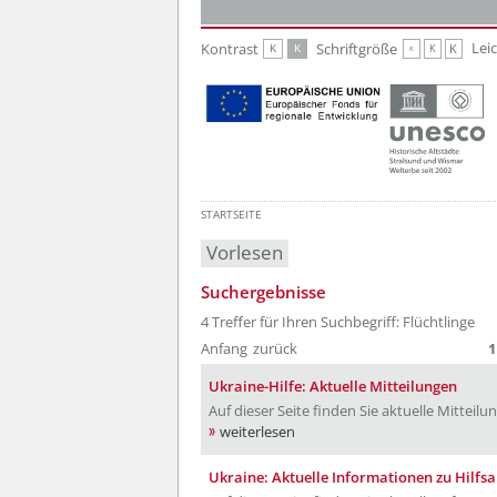
Zur Hauptnavigation
Zum Inhalt
Lei
Kontrast
Schriftgröße
K
K
K
K
K
STARTSEITE
Vorlesen
Suchergebnisse
4 Treffer für Ihren Suchbegriff: Flüchtlinge
Anfang
zurück
1
Ukraine-Hilfe: Aktuelle Mitteilungen
Auf dieser Seite finden Sie aktuelle Mitteilu
weiterlesen
Ukraine: Aktuelle Informationen zu Hilf