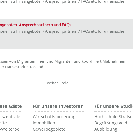
ationen zu Hilfsangeboten/ Ansprechpartnern / FAQs etc. für ukrainische
sangeboten, Ansprechpartnern und FAQs
ationen zu Hilfsangeboten/ Ansprechpartnern / FAQs etc. für ukrainische
teressen von Migranteninnen und Migranten und koordiniert Maßnahmen
der Hansestadt Stralsund.
weiter
Ende
ere Gäste
Für unsere Investoren
Für unsere Stud
uszentrale
Wirtschaftsförderung
Hochschule Strals
nfte
Immobilien
Begrüßungsgeld
Welterbe
Gewerbegebiete
Ausbildung